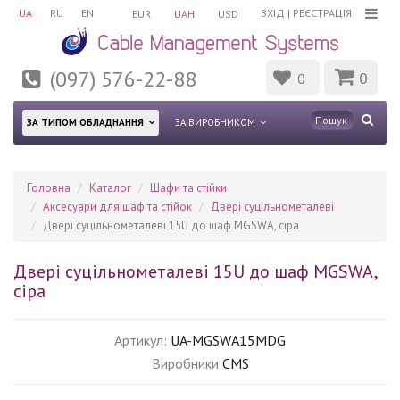
UA
RU
EN
ВХІД
|
РЕЄСТРАЦІЯ
EUR
UAH
USD
(097) 576-22-88
0
0
ЗА ТИПОМ ОБЛАДНАННЯ
ЗА ВИРОБНИКОМ
Головна
Каталог
Шафи та стійки
Аксесуари для шаф та стійок
Двері суцільнометалеві
Двері суцільнометалеві 15U до шаф MGSWA, сіра
Двері суцільнометалеві 15U до шаф MGSWA,
сіра
Артикул:
UA-MGSWA15MDG
Виробники
CMS