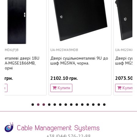
UA-MGSWA9MDB
UA-MGSWA6MDB
ері 18U
Двері суцільнометалеві 9U до
Двері суцільнометалеві
66MВ,
шаф MGSWA, чорна.
шаф MGSWA, чорна.
2102.10 грн.
2073.50 грн.
Купити
Купити
+38 (044) 576-22-88