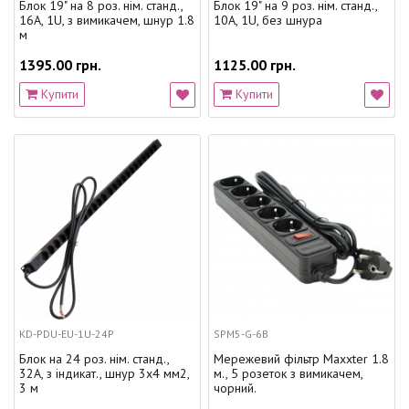
Блок 19" на 8 роз. нім. станд.,
Блок 19" на 9 роз. нім. станд.,
16А, 1U, з вимикачем, шнур 1.8
10А, 1U, без шнура
м
1395.00 грн.
1125.00 грн.
Купити
Купити
KD-PDU-EU-1U-24P
SPM5-G-6B
Блок на 24 роз. нім. станд.,
Мережевий фільтр Maxxter 1.8
32А, з індикат., шнур 3х4 мм2,
м., 5 розеток з вимикачем,
3 м
чорний.