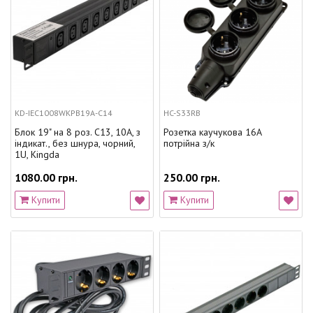
KD-IEC1008WKPB19A-C14
HC-S33RB
Блок 19" на 8 роз. С13, 10А, з
Розетка каучукова 16А
індикат., без шнура, чорний,
потрійна з/к
1U, Kingda
1080.00 грн.
250.00 грн.
Купити
Купити