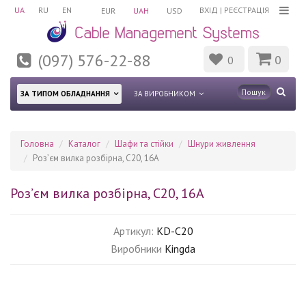
UA
RU
EN
ВХІД
|
РЕЄСТРАЦІЯ
EUR
UAH
USD
(097) 576-22-88
0
0
ЗА ТИПОМ ОБЛАДНАННЯ
ЗА ВИРОБНИКОМ
Головна
Каталог
Шафи та стійки
Шнури живлення
Роз’єм вилка розбірна, C20, 16A
Роз’єм вилка розбірна, C20, 16A
Артикул:
KD-C20
Виробники
Kingda