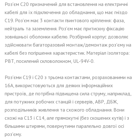
Роз'єм С20 призначений для встановлення на електричні
кабелі для їх підключення до обладнання, що має гніздо
С19. Роз'єм має 3 контакти гвинтового кріплення: фаза,
нейтраль та заземлення. Роз'єм має притискну фіксацію
зовнішньої оболонки кабелю. Розбірний корпус дозволяє
здійснювати багаторазовий монтаж/демонтаж роз'єму на
кабелі без погіршення характеристик. Матеріал ізолятора:
РВТ, посилений скловолокном, UL-94V-0.
Роз'єми C19 і C20 з трьома контактами, розрахованими на
16А, використовуються для деяких інформаційних
пристроїв, де потрібна підвищена сила струму, наприклад,
для потужних робочих станцій і серверів, АВР, ДБЖ,
розподільників живлення та схожого обладнання. Вони
схожі на C13 і C14, але прямокутні (без скошених кутів) і з
більшими штирями, повернутими паралельно довгої осі
роз'єму.