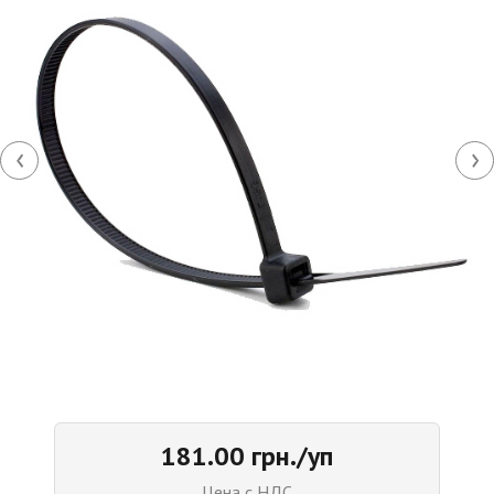
‹
›
181.00 грн./уп
Цена с НДС