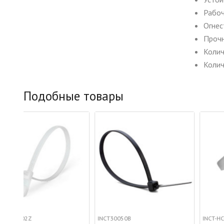
Рабоч
Огнес
Прочн
Колич
Колич
Подобные товары
INCT30050B
INCT-HC-2-WH