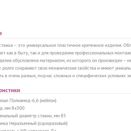
е
стяжка – это универсальное пластичное крепежное изделие. Об
уют как в быту, так и для проведения профессиональных монтаж
зделия обусловлена ​​материалом, из которого он произведен –
 долго сохраняют свои механические свойства и имеют уникал
ть в очень разных, подчас сложных и специфических условиях э
ристики
иал Полиамид-6,6 (нейлон)
р, мм 8x300
мальный диаметр стяжки, мм 85
амка Неразъемный (одноразовый)
чивость к УФ излучению Да