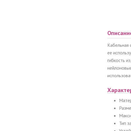
Описани
Кабельная 
ее использ
гибкость и
нейлоновые
использова
Характе
Матер
Разме
Макси
Тип з
Устой