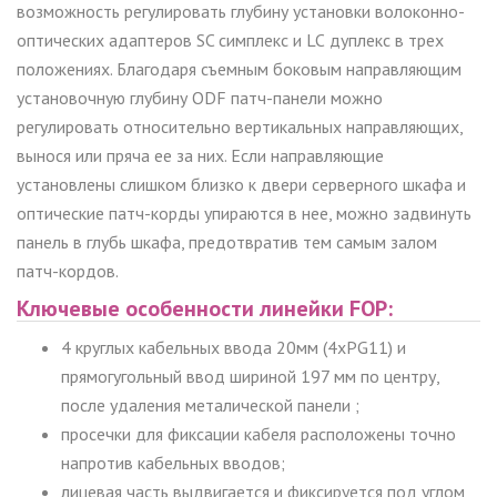
возможность регулировать глубину установки волоконно-
оптических адаптеров
SC
симплекс и
LC
дуплекс в трех
положениях. Благодаря съемным боковым направляющим
установочную глубину
ODF
патч-панели можно
регулировать относительно вертикальных направляющих,
вынося или пряча ее за них. Если направляющие
установлены слишком близко к двери серверного шкафа и
оптические патч-корды упираются в нее, можно задвинуть
панель в глубь шкафа, предотвратив тем самым залом
патч-кордов.
Ключевые особенности линейки
FOP
:
4 круглых кабельных ввода 20мм (4xPG11)
и
прямогугольный ввод шириной 197 мм по центру,
после удаления металической панели
;
просечки для фиксации кабеля расположены точно
напротив кабельных вводов;
лицевая часть выдвигается и фиксируется под углом