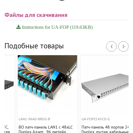
Файлы для скачивания
Instructions for UA-FOP (119.63KB)
‹
›
Подобные товары
LAN1-96AD-BRDG-B
UA-FOPE24SCD-G
ВО патч-панель LAN1 с 48xLC
Патч-панель 48 портов 24 SC
Duplex Адапт., 96 пигтейл.,
Duplex, пустая, кабельные