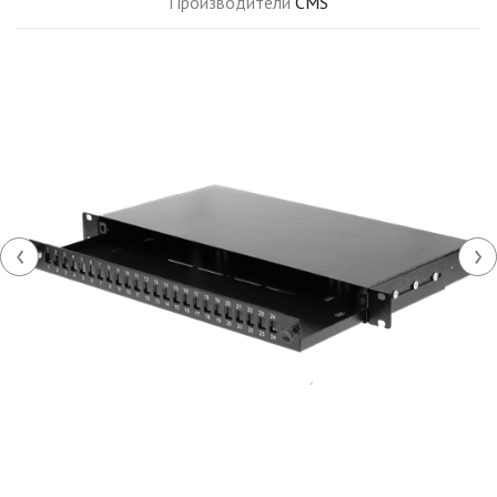
Производители
CMS
‹
›