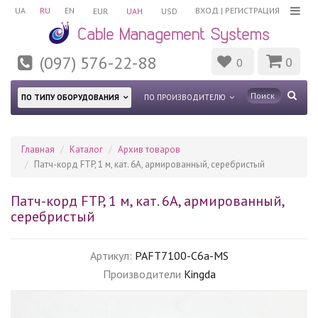
UA
RU
EN
ВХОД
|
РЕГИСТРАЦИЯ
EUR
UAH
USD
(097) 576-22-88
0
0
ПО ТИПУ ОБОРУДОВАНИЯ
ПО ПРОИЗВОДИТЕЛЮ
Главная
Каталог
Архив товаров
Патч-корд FTP, 1 м, кат. 6А, армированный, серебристый
Патч-корд FTP, 1 м, кат. 6А, армированный,
серебристый
Артикул:
PAFT7100-C6a-MS
Производители
Kingda