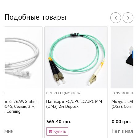
‹
›
Подобные товары
UPC-2FCLC(MM)D(FW)
LANS-MOD-04-B
 Slim,
Патчкорд FC/UPC-LC/UPC MM
Модуль LANS LC Duplex S
 3 м,
(OM3) 2м Duplex
(OS2), Corning
365.40 грн.
0.00 грн.
Нет в наличии
Купить