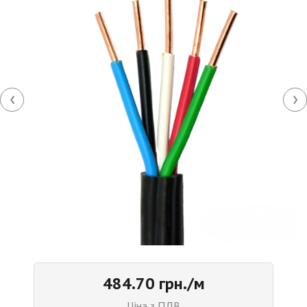
‹
›
484.70 грн./м
Ціна з ПДВ