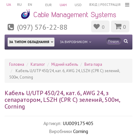
UA
RU
EN
ВХІД
|
РЕЄСТРАЦІЯ
EUR
UAH
USD
(097) 576-22-88
0
0
ЗА ТИПОМ ОБЛАДНАННЯ
ЗА ВИРОБНИКОМ
Головна
Каталог
Мідний кабель
Вита пара
Кабель U/UTP 450/24, кат. 6, AWG 24, LSZH (CPR C) зелений,
500м, Corning
Кабель U/UTP 450/24, кат. 6, AWG 24, з
сепаратором, LSZH (CPR C) зелений, 500м,
Corning
Артикул:
UU009175405
Виробники
Corning