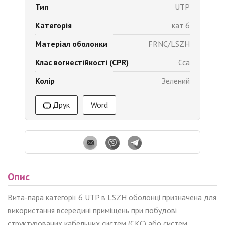
Тип
UTP
Категорія
кат 6
Матеріал оболонки
FRNC/LSZH
Клас вогнестійкості (CPR)
Cca
Колір
Зелений
Друк
Word
Опис
Вита-пара категорії 6 UTP в LSZH оболонці призначена для
використання всередині приміщень при побудові
структурованих кабельних систем (СКС) або систем