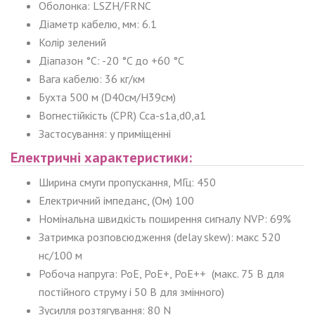
Оболонка: LSZH/FRNC
Діаметр кабелю, мм: 6.1
Колір зелений
Діапазон °C: -20 °C до +60 °C
Вага кабелю: 36 кг/км
Бухта 500 м (D40см/H39см)
Вогнестійкість (CPR) Cca-s1a,d0,a1
Застосування: у приміщенні
Електричні характеристики:
Ширина смуги пропускання, МГц: 450
Електричний імпеданс, (Ом) 100
Номінальна швидкість поширення сигналу NVP: 69%
Затримка розповсюдження (delay skew): макс 520
нс/100 м
Робоча напруга: PoE, PoE+, PoE++ (макс. 75 В для
постійного струму і 50 В для змінного)
Зусилля розтягування: 80 N