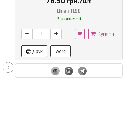
76.50 грн./шт
Ціна з ПДВ
В наявності
Купити
Друк
Word
›