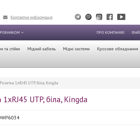
Контактна інформація
ИРОБНИКОМ
ПРО КОМПАНІЮ
ФАЙ
 та стійки
Мідний кабель
Мідні системи
Кросове обладнання
Розетка 1хRJ45 UTP, біла, Kingda
 1хRJ45 UTP, біла, Kingda
DWP6034