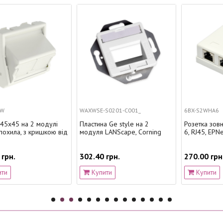
WAXWSE-S0201-C001_
6BX-S2WHA6
і
Пластина Ge style на 2
Розетка зовнішня 2хSTP, кат.
 від
модуля LANScape, Corning
6, RJ45, EPNew
302.40 грн.
270.00 грн.
Купити
Купити