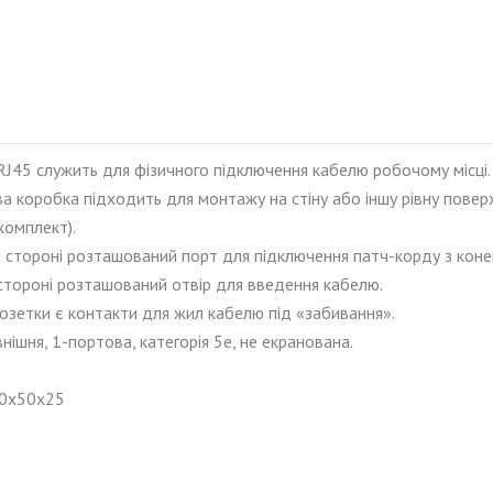
RJ45 служить для фізичного підключення кабелю робочому місці.
а коробка підходить для монтажу на стіну або іншу рівну пове
комплект).
й стороні розташований порт для підключення патч-корду з коне
 стороні розташований отвір для введення кабелю.
озетки є контакти для жил кабелю під «забивання».
нішня, 1-портова, категорія 5е, не екранована.
60х50х25