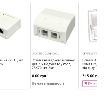
UAXCSE-U0201-C001
CFPFS2SAW
W
Розетка накладного монтажу
Вставка 45x45 на 2 модулі
Р
для 2-х модулів Keystone,
MINICOM, похила, з кришкою
L
78Х70 мм, біла
від пилу
0.00 грн.
315.00 грн.
8
Немає в наявності
Купити