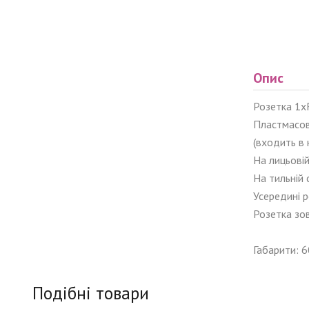
Опис
Розетка 1х
Пластмасов
(входить в 
На лицьові
На тильній
Усередині р
Розетка зов
Габарити: 
Подібні товари