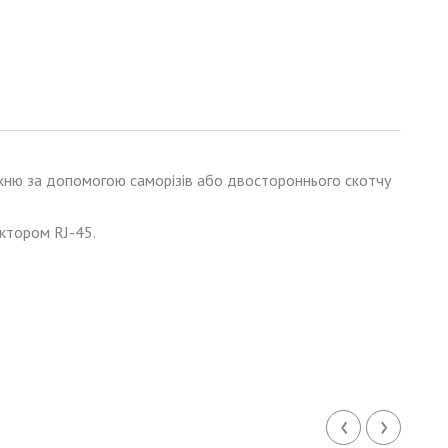
рхню за допомогою саморізів або двостороннього скотчу
ктором RJ-45.
‹
›