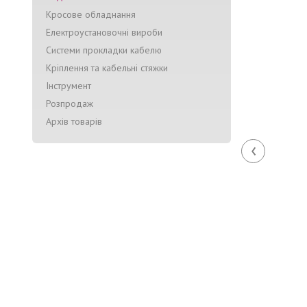
Кросове обладнання
Електроустановочні вироби
Системи прокладки кабелю
Кріплення та кабельні стяжки
Інструмент
Розпродаж
Архів товарів
‹