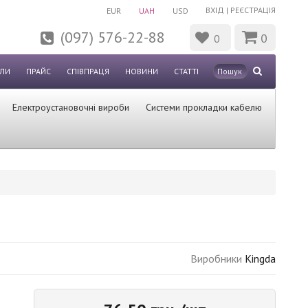
ВХІД
|
РЕЄСТРАЦІЯ
EUR
UAH
USD
(097) 576-22-88
0
0
ЛИ
ПРАЙС
СПІВПРАЦЯ
НОВИНИ
СТАТТІ
Електроустановочні вироби
Системи прокладки кабелю
Виробники
Kingda