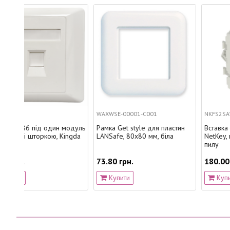
WAXWSE-00001-C001
NKFS2SAW
н модуль
Рамка Get style для пластин
Вставка 45x45 на 2 модул
 Kingda
LANSafe, 80х80 мм, біла
NetKey, похила, з кришкою
пилу
73.80 грн.
180.00 грн.
Купити
Купити