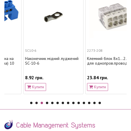
SC10-6
2273-208
Наконечник мідний луджений
Клемний блок 8х1...2.5мм2,
SC-10-6
для однопров.проводн.,мідь
8.92 грн.
23.84 грн.
Купити
Купити