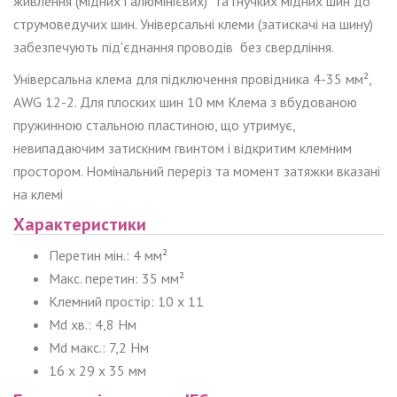
живлення (мідних і алюмінієвих) та гнучких мідних шин до
струмоведучих шин. Універсальні клеми (затискачі на шину)
забезпечують під'єднання проводів без свердління.
Універсальна клема для підключення провідника 4-35 мм²,
AWG 12-2. Для плоских шин 10 мм Клема з вбудованою
пружинною стальною пластиною, що утримує,
невипадаючим затискним гвинтом і відкритим клемним
простором. Номінальний переріз та момент затяжки вказані
на клемі
Характеристики
Перетин мін.: 4 мм²
Макс. перетин: 35 мм²
Клемний простір: 10 x 11
Md хв.: 4,8 Нм
Md макс.: 7,2 Нм
16 x 29 x 35 мм