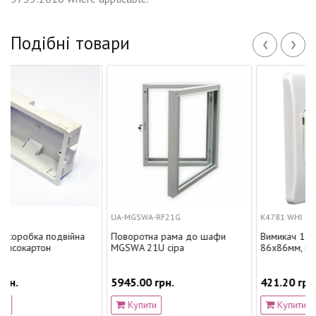
‹
›
Подібні товари
UA-MGSWA-RF21G
К4781 WHI
подвійна
Поворотна рама до шафи
Вимикач 1-клавішний,
н
MGSWA 21U сіра
86x86мм, прохідний, М
5945.00 грн.
421.20 грн.
Купити
Купити