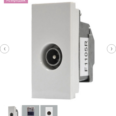
Розпродаж
‹
›