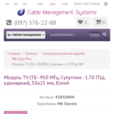
UA
RU
EN
ВХІД
|
РЕЄСТРАЦІЯ
EUR
UAH
USD
(097) 576-22-88
0
0
ЗА ТИПОМ ОБЛАДНАННЯ
ЗА ВИРОБНИКОМ
Головна
Каталог
Електроустановочні вироби
MK Logic Plus
Модуль TV (ТБ - 950 МГц, Супутник - 1.70 ГГц), MK
Модуль TV (ТБ - 950 МГц, Супутник - 1.70 ГГц),
одинарний, 50х25 мм, білий
Артикул:
K5850WHI
Виробники
MK Electric