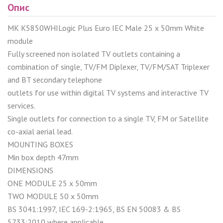
Опис
MK K5850WHILogic Plus Euro IEC Male 25 x 50mm White
module
Fully screened non isolated TV outlets containing a
combination of single, TV/FM Diplexer, TV/FM/SAT Triplexer
and BT secondary telephone
outlets for use within digital TV systems and interactive TV
services.
Single outlets for connection to a single TV, FM or Satellite
co-axial aerial lead.
MOUNTING BOXES
Min box depth 47mm
DIMENSIONS
ONE MODULE 25 x 50mm
TWO MODULE 50 x 50mm
BS 3041:1997, IEC 169-2:1965, BS EN 50083 & BS
5733:2010 where applicable.