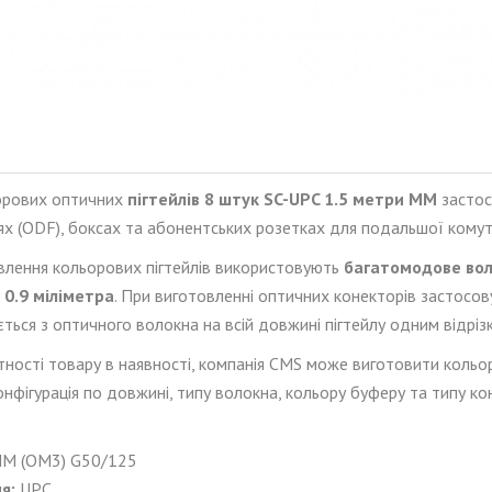
орових оптичних
пігтейлів
8 штук
SC-UPC 1.5 метри
MM
застос
ях (ODF), боксах та абонентських розетках для подальшої кому
влення кольорових пігтейлів використовують
багатомодове
во
0.9 міліметра
. При виготовленні оптичних конекторів застосо
ється з оптичного волокна на всій довжині пігтейлу одним відрі
утності товару в наявності, компанія CMS може виготовити кольо
фігурація по довжині, типу волокна, кольору буферу та типу ко
MM
(
OM
3)
G
50/125
я:
UPC