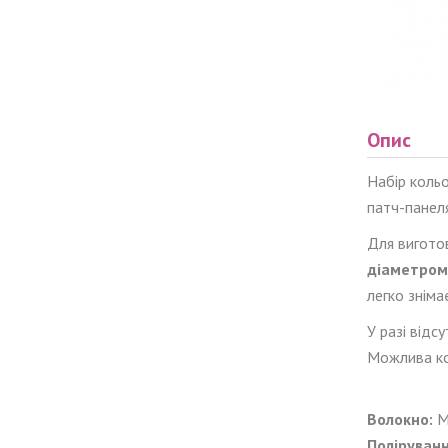
Опис
Набір коль
патч-панел
Для вигото
діаметром 
легко зніма
У разі відс
Можлива кон
Волокно:
Поліруванн