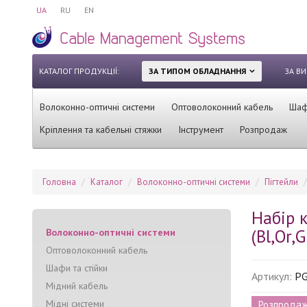
UA
RU
EN
КАТАЛОГ ПРОДУКЦІЇ:
ЗА ТИПОМ ОБЛАДНАННЯ
ЗА В
Волоконно-оптичні системи
Оптоволоконний кабель
Шафи
Кріплення та кабельні стяжки
Інструмент
Розпродаж
Головна
Каталог
Волоконно-оптичні системи
Пігтейли
Набір к
(Bl,Or,
Волоконно-оптичні системи
Оптоволоконний кабель
Шафи та стійки
Артикул:
PG
Мідний кабель
Мідні системи
Розпрода