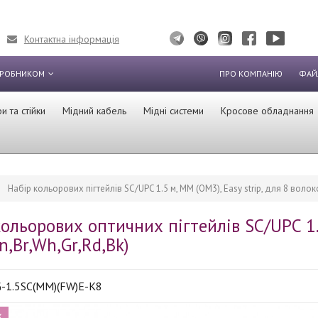
Контактна інформація
ИРОБНИКОМ
ПРО КОМПАНІЮ
ФАЙ
 та стійки
Мідний кабель
Мідні системи
Кросове обладнання
Набір кольорових пігтейлів SC/UPC 1.5 м, MM (OM3), Easy strip, для 8 воло
ольорових оптичних пігтейлів SC/UPC 1.5
Gn,Br,Wh,Gr,Rd,Bk)
-1.5SC(MM)(FW)E-K8
ж