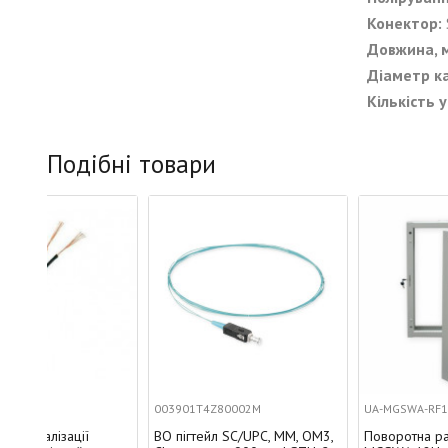
Конектор:
Довжина, м
Діаметр ка
Кількість у
Подібні товари
003901T4Z80002M
UA-MGSWA-RF18G
ВО пігтейл SC/UPC, MM, OM3,
Поворотна рама до шафи