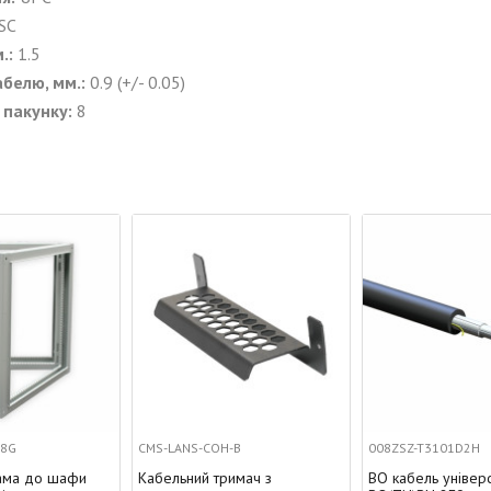
SC
.:
1.5
белю, мм.:
0.9 (+/- 0.05)
 пакунку:
8
CMS-LANS-COH-B
008ZSZ-T3101D2H
Кабельний тримач з
ВО кабель універс., U-