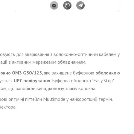
овують для зварювання з волоконно-оптичним кабелем у
тації з активним мережевим обладнанням.
локно
OM
3
G
50/125
, яке захищене буферною
оболонкою
вується
UPC полірування
. Буферна оболонка "Easy Strip"
зком, що запобігає випадковому зламу волокна.
рові оптичні пігтейли
Multimode
у найкоротший термін.
нектора.