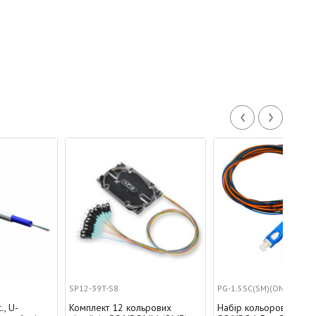
‹
›
SP12-39T-S8
PG-1.5SC(SM)(ON)E-K4
012
Комплект 12 кольрових
Набір кольорових пігтейлів
ВО 