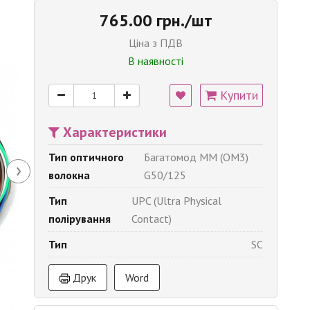
765.00 грн./шт
Ціна з ПДВ
В наявності
Купити
Характеристики
Тип оптичного
Багатомод MM (OM3)
›
волокна
G50/125
Тип
UPC (Ultra Physical
полірування
Contact)
Тип
SC
Друк
Word