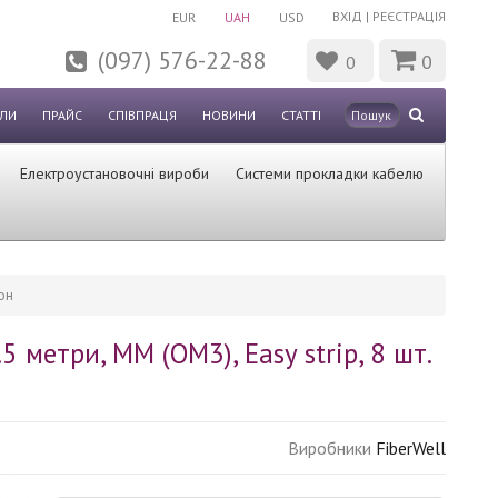
ВХІД
|
РЕЄСТРАЦІЯ
EUR
UAH
USD
(097) 576-22-88
0
0
ЛИ
ПРАЙС
СПІВПРАЦЯ
НОВИНИ
СТАТТІ
Електроустановочні вироби
Системи прокладки кабелю
кон
 метри, MM (OM3), Easy strip, 8 шт.
Виробники
FiberWell