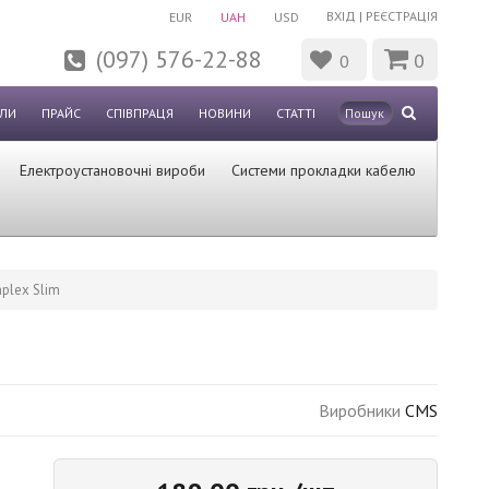
ВХІД
|
РЕЄСТРАЦІЯ
EUR
UAH
USD
(097) 576-22-88
0
0
ЛИ
ПРАЙС
СПІВПРАЦЯ
НОВИНИ
СТАТТІ
Електроустановочні вироби
Системи прокладки кабелю
plex Slim
Виробники
CMS