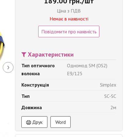
189.00 грн./шт
Ціна з ПДВ
Немає в наявності
Повідомити про наявність
Характеристики
›
Тип оптичного
Одномод SM (OS2)
волокна
E9/125
Конструкція
Simplex
Тип
SC-SC
Довжина
2м
Друк
Word