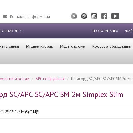
Контактна інформація
ИРОБНИКОМ
ПРО КОМПАНІЮ
ФАЙ
 та стійки
Мідний кабель
Мідні системи
Кросове обладнання
онні патч-корди
APC полірування
Патчкорд SC/APC-SC/APC SM 2м Sim
рд SC/APC-SC/APC SM 2м Simplex Slim
C-2SCSC(SM)S(ON)S