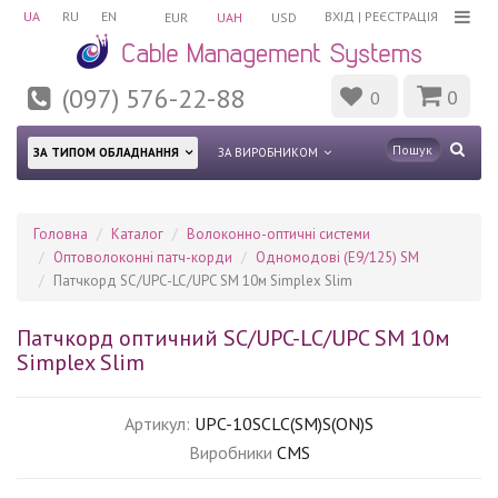
UA
RU
EN
ВХІД
|
РЕЄСТРАЦІЯ
EUR
UAH
USD
(097) 576-22-88
0
0
ЗА ТИПОМ ОБЛАДНАННЯ
ЗА ВИРОБНИКОМ
Головна
Каталог
Волоконно-оптичні системи
Оптоволоконні патч-корди
Одномодові (Е9/125) SM
Патчкорд SC/UPC-LC/UPC SM 10м Simplex Slim
Патчкорд оптичний SC/UPC-LC/UPC SM 10м
Simplex Slim
Артикул:
UPC-10SCLC(SM)S(ON)S
Виробники
CMS