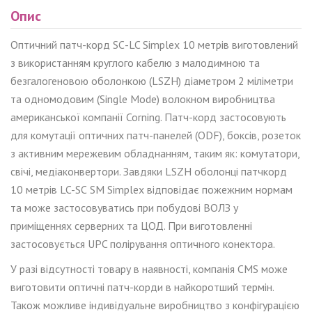
Опис
Оптичний патч-корд
SC
-LC
Simplex
10 метрів виготовлений
з використанням круглого кабелю з малодимною та
безгалогеновою оболонкою (LSZH) діаметром 2 міліметри
та одномодовим (Single Mode) волокном виробництва
американської компанії Corning. Патч-корд застосовують
для комутації оптичних патч-панелей (ODF), боксів, розеток
з активним мережевим обладнанням, таким як: комутатори,
свічі, медіаконвертори. Завдяки LSZH оболонці патчкорд
10 метрів LC-
SC
SM
Simplex
відповідає пожежним нормам
та може застосовуватись при побудові ВОЛЗ у
приміщеннях серверних та ЦОД. При виготовленні
застосовується UPC полірування оптичного конектора.
У разі відсутності товару в наявності, компанія CMS може
виготовити оптичні патч-корди в найкоротший термін.
Також можливе індивідуальне виробництво з конфігурацією