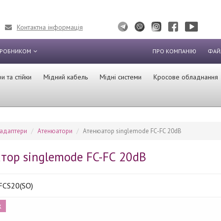
Контактна інформація
ИРОБНИКОМ
ПРО КОМПАНІЮ
ФАЙ
 та стійки
Мідний кабель
Мідні системи
Кросове обладнання
 адаптери
Атенюатори
Атенюатор singlemode FC-FC 20dB
тор singlemode FC-FC 20dB
FCS20(SO)
ж