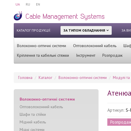
UA
RU
EN
КАТАЛОГ ПРОДУКЦІЇ:
ЗА ТИПОМ ОБЛАДНАННЯ
ЗА В
Волоконно-оптичні системи
Оптоволоконний кабель
Шафи
Кріплення та кабельні стяжки
Інструмент
Розпродаж
Головна
Каталог
Волоконно-оптичні системи
Модулі та
Атенюа
Волоконно-оптичні системи
Оптоволоконний кабель
Артикул:
S-
Шафи та стійки
Мідний кабель
Розпрода
Мідні системи