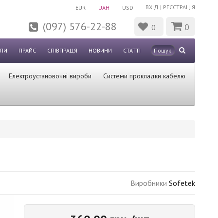
ВХІД
|
РЕЄСТРАЦІЯ
EUR
UAH
USD
(097) 576-22-88
0
0
ЛИ
ПРАЙС
СПІВПРАЦЯ
НОВИНИ
СТАТТІ
Електроустановочні вироби
Системи прокладки кабелю
Виробники
Sofetek