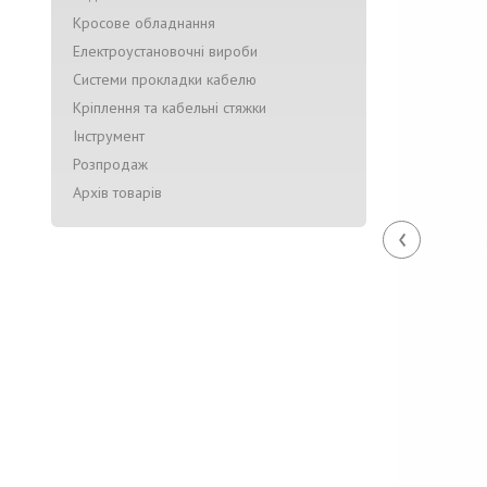
Кросове обладнання
Електроустановочні вироби
Системи прокладки кабелю
Кріплення та кабельні стяжки
Інструмент
Розпродаж
Архів товарів
‹