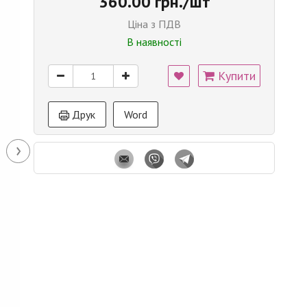
360.00 грн./шт
Ціна з ПДВ
В наявності
Купити
Друк
Word
›