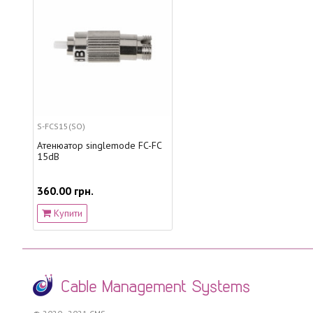
S-FCS15(SO)
Атенюатор singlemode FC-FC
15dB
360.00 грн.
Купити