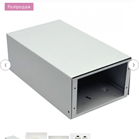
Розпродаж
‹
›