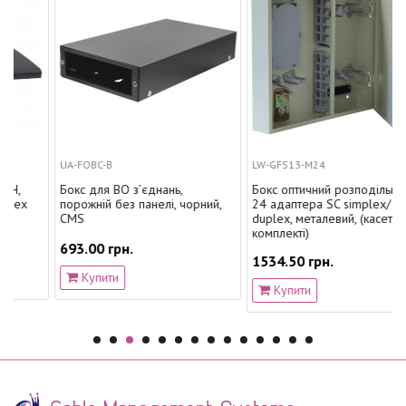
UA-FOBC-B
LW-GFS13-M24
Бокс для ВО з’єднань,
Бокс оптичний розподільний на
порожній без панелі, чорний,
24 адаптера SC simplex/ LC
CMS
duplex, металевий, (касети в
комплекті)
693.00 грн.
1534.50 грн.
Купити
Купити