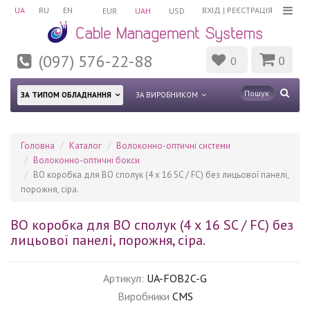
UA
RU
EN
ВХІД
|
РЕЄСТРАЦІЯ
EUR
UAH
USD
(097) 576-22-88
0
0
ЗА ТИПОМ ОБЛАДНАННЯ
ЗА ВИРОБНИКОМ
Головна
Каталог
Волоконно-оптичні системи
Волоконно-оптичні бокси
ВО коробка для ВО сполук (4 х 16 SC / FC) без лицьової панелі,
порожня, сіра.
ВО коробка для ВО сполук (4 х 16 SC / FC) без
лицьової панелі, порожня, сіра.
Артикул:
UA-FOB2C-G
Виробники
CMS