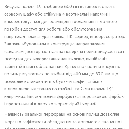
Висувна полиця 19" глибиною 600 мм встановлюється в
серверну шафу або стійку на 4 вертикальні напрямні і
використовується для розміщення обладнання, до якого
потрібен доступ для
роботи або обслуговування,
наприклад: клавіатура і мишка, ПК, сервер, відеореєстратор.
Завдяки вбудованим в конструкцію напр
авляючим
(
салазкам
), вся горизонтальна поверхня пол
иці
висувається і
доступна для використання навіть
якщо, вищій юніт
зайнятий іншим обладнанням. Кріпильна частина висувних
полиць регулюється по глибині від 400 мм до 870 мм, що
дозволяє встановити її в будь-які шафи і стійки з
відповідною відстанню по глибині та 2-ма парами 19
"
напрямних.
Висувні пол
иці
фарбуються порошковою фарбою
і представлені в двох кольорах: сірий і чорний.
Наявність овальної перфорації на основі полиці дозволяє
жорстко зафіксувати обладнання за допомогою тканинної
або пластикової стяжок. Таке рішення використовується при