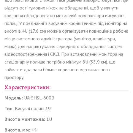
відсутності гумових ніжок на обладнанні, щоб уникнути
ковзання обладнання по металевій поверхні при висуванні
полиці. У поєднанні з висувним кронштейном під монітор на
висоті в 4U (17,6 см) можна організувати повноцінне робоче
місце системного адміністратора (монітор, клавіатура,
миша) для налаштування серверного обладнання, систем
відеоспостереження і СКД. При встановленні монітора на
стаціонарну полицю потрібно мінімум 8U (35,9 см), що
займає в два рази більше корисного вертикального
простору.
Характеристики:
Модель:
UA-SHSL-600B
Тип:
Висувні полиці 19"
Висота монтажна:
1U
Висота, мм:
44