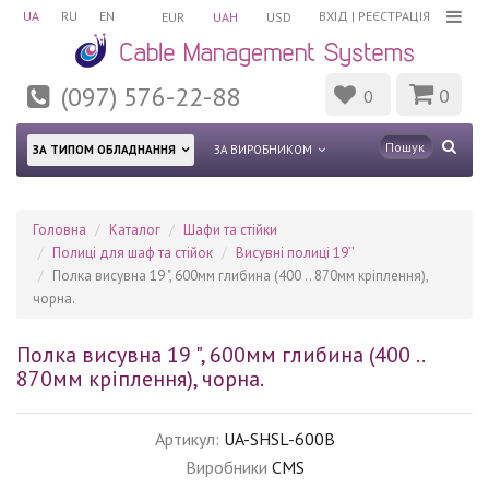
UA
RU
EN
ВХІД
|
РЕЄСТРАЦІЯ
EUR
UAH
USD
(097) 576-22-88
0
0
ЗА ТИПОМ ОБЛАДНАННЯ
ЗА ВИРОБНИКОМ
Головна
Каталог
Шафи та стійки
Полиці для шаф та стійок
Висувні полиці 19’’
Полка висувна 19 ", 600мм глибина (400 .. 870мм кріплення),
чорна.
Полка висувна 19 ", 600мм глибина (400 ..
870мм кріплення), чорна.
Артикул:
UA-SHSL-600B
Виробники
CMS