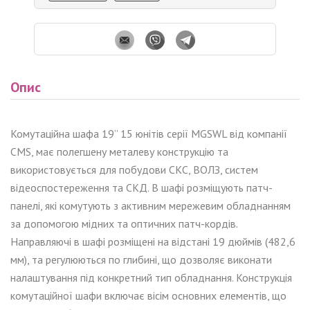
Опис
Комутаційна шафа 19”
1
5
юніт
ів
серії MGSWL від компанії
CMS,
має полегшену металеву конструкцію та
використовується для побудови СКС, ВОЛЗ, систем
відеоспостереження та СКД. В шафі розміщують патч-
панелі, які комутують з активним мережевим обладнанням
за допомогою мідних та оптичних патч-кордів.
Направляючі в шафі розміщені на відстані 19 дюймів (
482,6
мм)
, та регулюються по глибині, що дозволяє виконати
налаштування під конкретний тип обладнання. Конструкція
комутаційної шафи включає вісім основних елементів, що