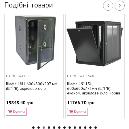
‹
›
Подібні товари
UA-MGSWA188B
UA-MGSW1L156B
Шафа 18U, 600х800х907 мм
Шафа 19" 15U,
(Ш*Г*В), акрилове скло
600x600x773мм (Ш*Г*В),
економ, акрилове скло, чорна
19848.40 грн.
11766.70 грн.
Купити
Купити