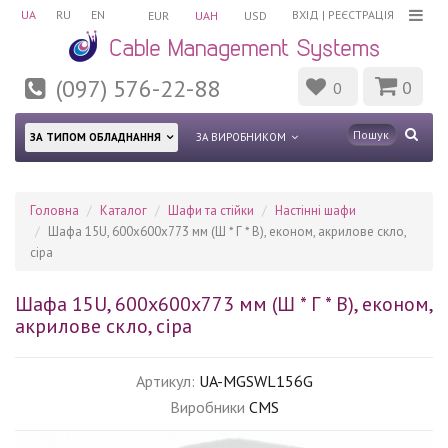
UA
RU
EN
ВХІД
|
РЕЄСТРАЦІЯ
EUR
UAH
USD
(097) 576-22-88
0
0
ЗА ТИПОМ ОБЛАДНАННЯ
ЗА ВИРОБНИКОМ
Головна
Каталог
Шафи та стійки
Настінні шафи
Шафа 15U, 600х600х773 мм (Ш * Г * В), економ, акрилове скло,
сіра
Шафа 15U, 600х600х773 мм (Ш * Г * В), економ,
акрилове скло, сіра
Артикул:
UA-MGSWL156G
Виробники
CMS