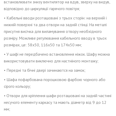
встановлювати знизу вентилятор на вдув, зверху на видув,
відповідно до циркуляції гарячого повітря;
• Кабельні вводи розташовані з трьох сторін: на верхній і
нижній поверхні та два отвори на задній стінці. На металі
присутня висічка для виламування отвору необхідного
розміру. Можливе регулювання кабельного вводу в трьох
розмірах, це: 58
x
50, 116
x
50
та 174
x
50 мм;
•
У шафі не передбачено встановлення
ніжок. Шафу можна
використовувати виключно для настніного монтажу;
• Передні та бічні двері зачинаются на замок;
• Шафа пофарбована порошковою фарбою чорного або
сірого кольору;
•
Отвори для кріплення шафи розташовані на задній частині
несучого елементу каркасу та мають діаметр від 9 до 12
мм;