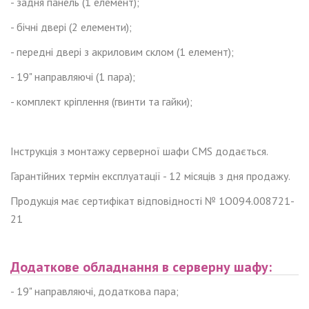
- задня панель (1 елемент);
- бічні двері (2 елементи);
- передні двері з акриловим склом (1 елемент);
- 19" направляючі (1 пара);
- комплект кріплення (гвинти та гайки);
Інструкція з монтажу серверної шафи CMS додається.
Гарантійних термін експлуатації - 12 місяців з дня продажу.
Продукція має сертифікат відповідності № 1О094.008721-
21
Додаткове обладнання
в
сервер
ну
шаф
у
:
- 19" направляючі, додаткова пара;