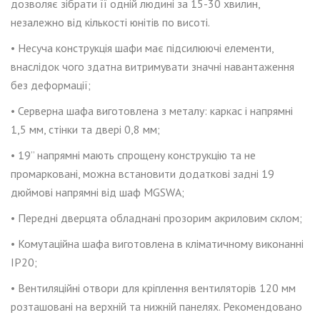
дозволяє зібрати її одній людині за 15-30 хвилин,
незалежно від кількості юнітів по висоті.
• Несуча конструкція шафи має підсилюючі елементи,
внаслідок чого здатна витримувати значні навантаження
без деформації;
•
Серверна шафа виготовлена ​​з металу: каркас і напрямні
1,5 мм, стінки та двері 0,8 мм;
• 19” напрямні мають спрощену конструкцію та не
промарковані, можна встановити додаткові задні 19
дюймові напрямні від шаф MGSWA;
• Передні дверцята обладнані прозорим акриловим склом;
• Комутаційна шафа виготовлена в кліматичному виконанні
IP20;
• Вентиляційні отвори для кріплення вентиляторів 120 мм
розташовані на
верхній та нижній панелях. Рекомендовано