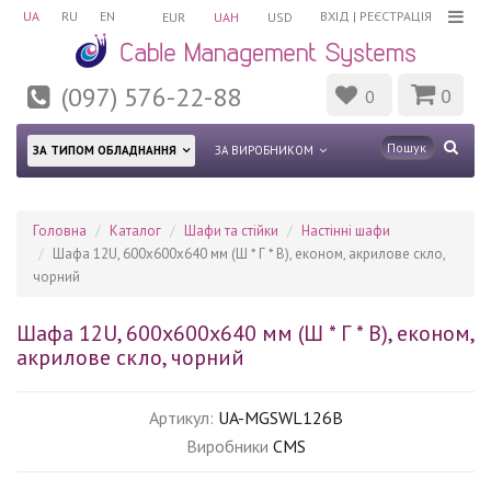
UA
RU
EN
ВХІД
|
РЕЄСТРАЦІЯ
EUR
UAH
USD
(097) 576-22-88
0
0
ЗА ТИПОМ ОБЛАДНАННЯ
ЗА ВИРОБНИКОМ
Головна
Каталог
Шафи та стійки
Настінні шафи
Шафа 12U, 600х600х640 мм (Ш * Г * В), економ, акрилове скло,
чорний
Шафа 12U, 600х600х640 мм (Ш * Г * В), економ,
акрилове скло, чорний
Артикул:
UA-MGSWL126B
Виробники
CMS