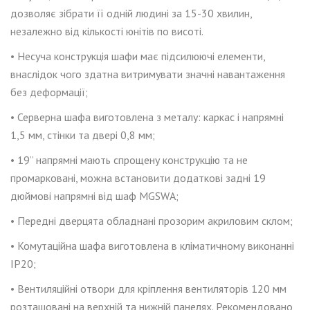
дозволяє зібрати її одній людині за 15-30 хвилин,
незалежно від кількості юнітів по висоті.
• Несуча конструкція шафи має підсилюючі елементи,
внаслідок чого здатна витримувати значні навантаження
без деформації;
•
Серверна шафа виготовлена ​​з металу: каркас і напрямні
1,5 мм, стінки та двері 0,8 мм;
• 19” напрямні мають спрощену конструкцію та не
промарковані, можна встановити додаткові задні 19
дюймові напрямні від шаф MGSWA;
• Передні дверцята обладнані прозорим акриловим склом;
• Комутаційна шафа виготовлена в кліматичному виконанні
IP20;
• Вентиляційні отвори для кріплення вентиляторів 120 мм
розташовані на
верхній та нижній панелях. Рекомендовано