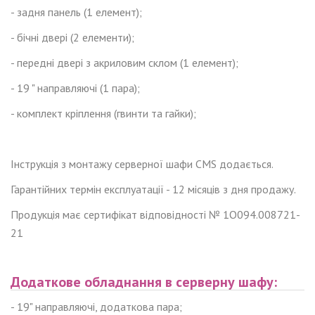
- задня панель (1 елемент);
- бічні двері (2 елементи);
- передні двері з акриловим склом (1 елемент);
- 19 " направляючі (1 пара);
- комплект кріплення (гвинти та гайки);
Інструкція з монтажу серверної шафи CMS додається.
Гарантійних термін експлуатації - 12 місяців з дня продажу.
Продукція має сертифікат відповідності № 1О094.008721-
21
Додаткове обладнання
в
сервер
ну
шаф
у
:
- 19" направляючі, додаткова пара;