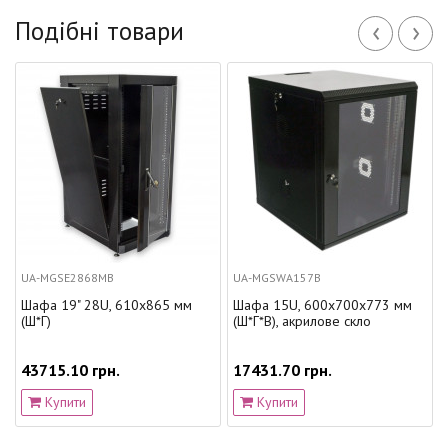
‹
›
Подібні товари
868MB
UA-MGSWA157B
UA-MGSWA126
 28U, 610х865 мм
Шафа 15U, 600х700х773 мм
Шафа 12U, 6
(Ш*Г*В), акрилове скло
(Ш*Г*В), акри
 грн.
17431.70 грн.
14886.30 гр
и
Купити
Купити