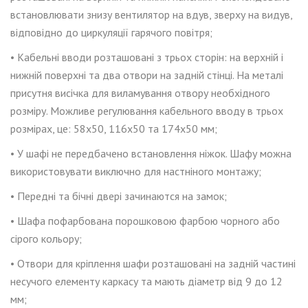
встановлювати знизу вентилятор на вдув, зверху на видув,
відповідно до циркуляції гарячого повітря;
• Кабельні вводи розташовані з трьох сторін: на верхній і
нижній поверхні та два отвори на задній стінці. На металі
присутня висічка для виламування отвору необхідного
розміру. Можливе регулювання кабельного вводу в трьох
розмірах, це: 58
x
50, 116
x
50
та 174
x
50 мм;
•
У шафі не передбачено встановлення
ніжок. Шафу можна
використовувати виключно для настніного монтажу;
• Передні та бічні двері зачинаются на замок;
• Шафа пофарбована порошковою фарбою чорного або
сірого кольору;
•
Отвори для кріплення шафи розташовані на задній частині
несучого елементу каркасу та мають діаметр від 9 до 12
мм;