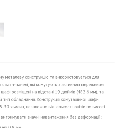
ну металеву конструкцію та використовується для
ь патч-панелі, які комутують з активним мережевим
шафі розміщені на відстані 19 дюймів (
482,6 мм)
, та
й тип обладнання. Конструкція комутаційної шафи
-30 хвилин, незалежно від кількості юнітів по висоті.
а витримувати значні навантаження без деформації;
вері 0,8 мм;