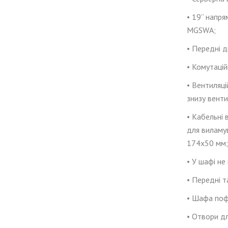
• 19” напр
MGSWA;
• Передні 
• Комутаці
• Вентиляці
знизу венти
• Кабельні 
для виламу
174
x
50 мм;
•
У шафі не
• Передні т
• Шафа поф
•
Отвори для