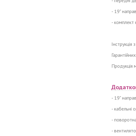
- передні д
- 19" направ
- комплект 
Інструкція
Гарантійних
Продукція 
Додатко
- 19" напра
- кабельні 
- поворотн
- вентилято