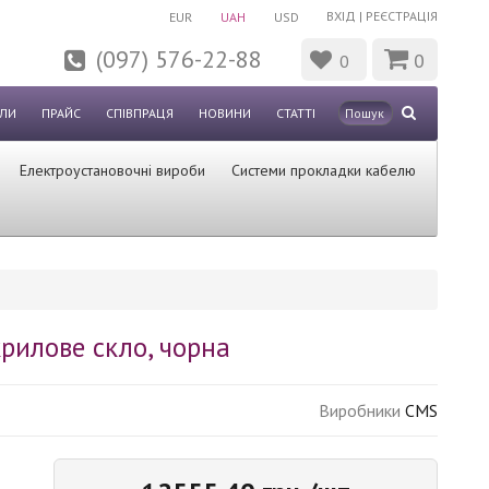
ВХІД
|
РЕЄСТРАЦІЯ
EUR
UAH
USD
(097) 576-22-88
0
0
ЛИ
ПРАЙС
СПІВПРАЦЯ
НОВИНИ
СТАТТІ
Електроустановочні вироби
Системи прокладки кабелю
рилове скло, чорна
Виробники
CMS