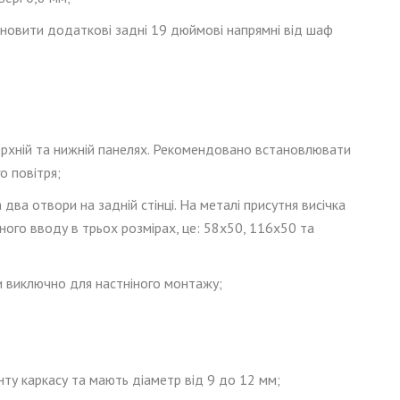
ановити додаткові задні 19 дюймові напрямні від шаф
ерхній та нижній панелях. Рекомендовано встановлювати
о повітря;
 два отвори на задній стінці. На металі присутня висічка
ого вводу в трьох розмірах, це: 58
x
50, 116
x
50
та
 виключно для настніного монтажу;
ту каркасу та мають діаметр від 9 до 12 мм;