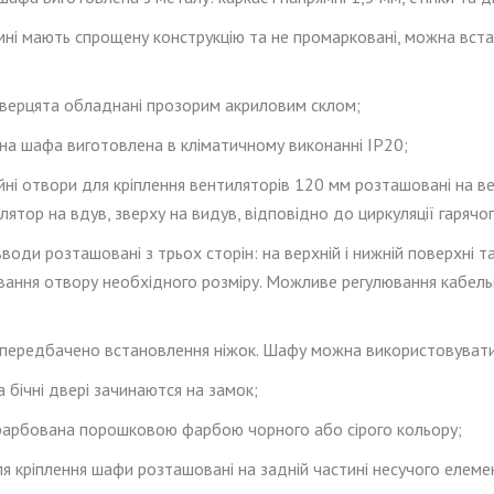
ямні мають спрощену конструкцію та не промарковані, можна вст
дверцята обладнані прозорим акриловим склом;
йна шафа виготовлена в кліматичному виконанні IP20;
йні отвори для кріплення вентиляторів 120 мм розташовані на
в
лятор на вдув, зверху на видув, відповідно до циркуляції гарячог
вводи розташовані з трьох сторін: на верхній і нижній поверхні та
вання отвору необхідного розміру. Можливе регулювання кабельн
 передбачено встановлення
ніжок. Шафу можна використовувати
а бічні двері зачинаются на замок;
арбована порошковою фарбою чорного або сірого кольору;
 кріплення шафи розташовані на задній частині несучого елемен