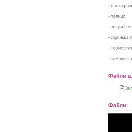
- блоки роз
- полиці;
- висувні по
- скринька 
- термостат
- комплект 
Файли д
Інс
Файли: