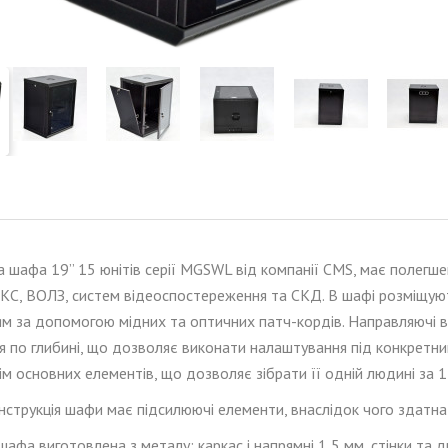
а шафа 19”
1
5
юніт
ів
серії MGSWL від компанії CMS,
має полегше
КС, ВОЛЗ, систем відеоспостереження та СКД. В шафі розміщуют
 за допомогою мідних та оптичних патч-кордів. Направляючі в 
я по глибині, що дозволяє виконати налаштування під конкретни
ім основних елементів, що дозволяє зібрати її одній людині за 15
онструкція шафи має підсилюючі елементи, внаслідок чого здатн
афа виготовлена ​​з металу: каркас і напрямні 1,5 мм, стінки та д