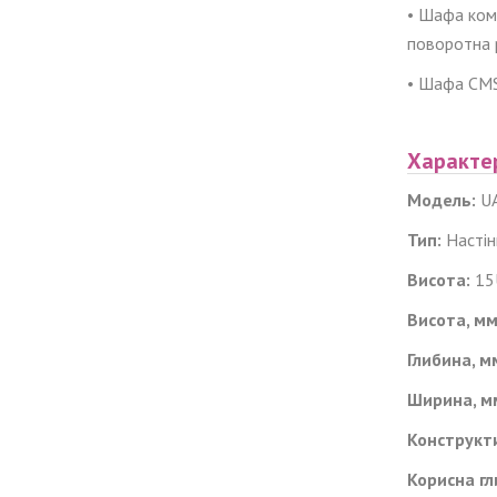
• Шафа кому
поворотна 
• Шафа CMS 
Характе
Модель:
U
Тип:
Настін
Висота:
1
5
Висота, мм
Глибина, м
Ширина, м
Конструкт
Корисна гл