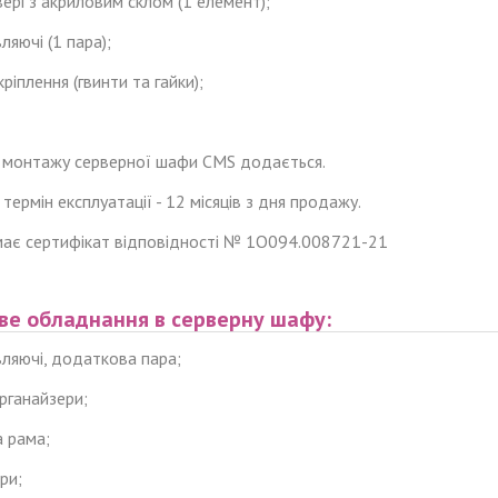
вері з акриловим склом (1 елемент);
ляючі (1 пара);
кріплення (гвинти та гайки);
 з монтажу серверної шафи CMS додається.
 термін експлуатації - 12 місяців з дня продажу.
має сертифікат відповідності № 1О094.008721-21
ве обладнання
в
сервер
ну
шаф
у
:
вляючі, додаткова пара;
органайзери;
а рама;
ри;