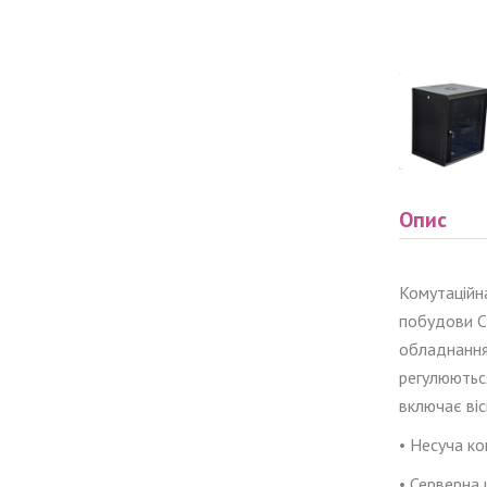
Опис
Комутаційн
побудови С
обладнанням
регулюютьс
включає віс
• Несуча к
•
Серверна ш