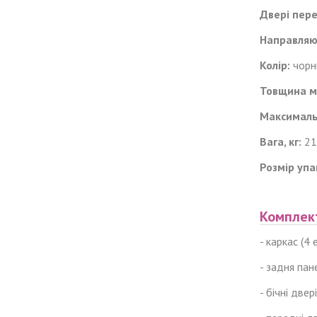
Двері пере
Направляю
Колір:
чорн
Товщина м
Максималь
Вага, кг:
21
Розмір упа
Комплек
- каркас (4
- задня пан
- бічні двер