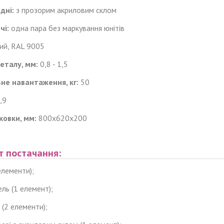
дні:
з прозорим акриловим склом
чі:
одна пара
без маркування
юнітів
ий, RAL 9005
еталу, мм:
0,8 - 1,5
не навантаження, кг:
50
,9
ковки, мм:
800х620х200
т постачання:
 елементи);
ель (1 елемент);
і (2 елементи);