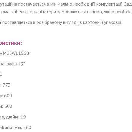
таційна постачається в мінімально необхідній комплектації. Зад
рама, кабельні організатори замовляються окремо, якщо необхід
поставляється в розібраному вигляді, в картонній упаковці;
ристики:
A-MGSWL156B
на шафа 19″
U
:
773
м:
600
м:
602
ив, дюйм:
19
ибина, мм:
560