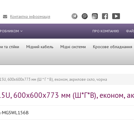
Контактна інформація
ИРОБНИКОМ
ПРО КОМПАНІЮ
ФАЙ
 та стійки
Мідний кабель
Мідні системи
Кросове обладнання
5U, 600х600х773 мм (Ш * Г * В), економ, акрилове скло, чорна
5U, 600х600х773 мм (Ш*Г*В), економ, ак
A-MGSWL156B