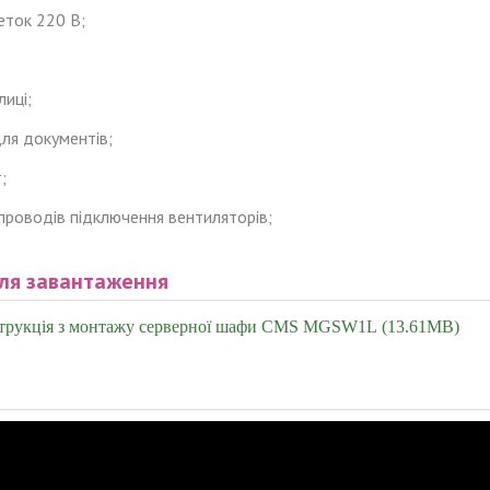
еток 220 В;
лиці;
для документів;
;
проводів підключення вентиляторів;
ля завантаження
трукція з монтажу серверної шафи CMS MGSW1L (13.61MB)