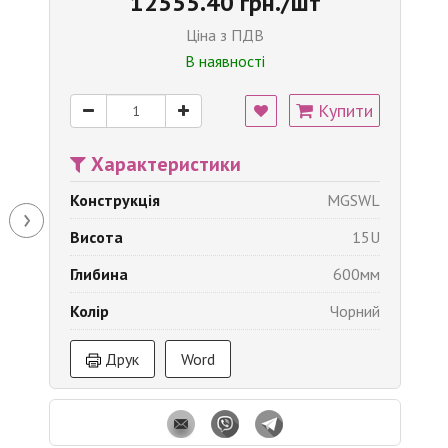
12555.40 грн./шт
Ціна з ПДВ
В наявності
Купити
Характеристики
Конструкція
MGSWL
›
Висота
15U
Глибина
600мм
Колір
Чорний
Друк
Word