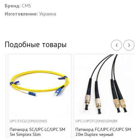
Бренд:
CMS
Изготовление:
Украина
‹
›
Подобные товары
UPC-5SCLC(SM)S(ON)S
UPC-20FCFC(SM)D(ON)BK
Патчкорд SC/UPC-LC/UPC SM
Патчкорд FC/UPC-FC/UPC SM
5м Simplex Slim
20м Duplex черный