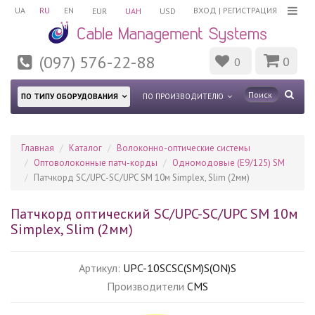
UA
RU
EN
ВХОД
|
РЕГИСТРАЦИЯ
EUR
UAH
USD
(097) 576-22-88
0
0
ПО ТИПУ ОБОРУДОВАНИЯ
ПО ПРОИЗВОДИТЕЛЮ
Главная
Каталог
Волоконно-оптические системы
Оптоволоконные патч-корды
Одномодовые (Е9/125) SM
Патчкорд SC/UPC-SC/UPC SM 10м Simplex, Slim (2мм)
Патчкорд оптический SC/UPC-SC/UPC SM 10м
Simplex, Slim (2мм)
Артикул:
UPC-10SCSC(SM)S(ON)S
Производители
CMS