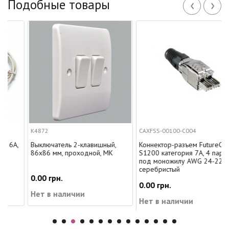
‹
›
Подобные товары
К4872
CAXFSS-00100-C004
,
Выключатель 2-клавишный,
Коннектор-разъем FutureCom
86x86 мм, проходной, MK
S1200 категория 7A, 4 пары,
под моножилу AWG 24-22,
серебристый
0.00 грн.
0.00 грн.
Нет в наличии
Нет в наличии