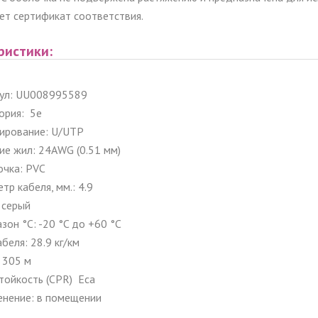
ет сертификат соответствия.
ристики:
ул: UU008995589
ория: 5e
ирование: U/UTP
ие жил: 24AWG (0.51 мм)
чка: PVC
тр кабеля, мм.: 4.9
 серый
зон °C: -20 °C до +60 °C
абеля: 28.9 кг/км
 305 м
тойкость (CPR) Eca
нение: в помещении