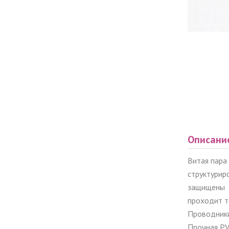
Описани
Витая пара
структурир
защищены о
проходит т
Проводники
Прочная PV