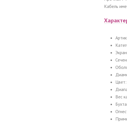
Кабель име
Характе
Артик
Катег
Экран
Сечен
Оболо
Диаме
Цвет:
Диапа
Вес к
Бухта
Огнес
Приме