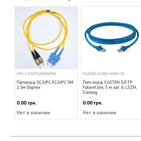
SCFC(SM)D(FW)
CCATGB-G2002-A030-C0
LCXLN2-L5004
рд SC/UPC-FC/UPC SM
Патч-корд S10TEN S/FTP
ВО кабель 
plex
FutureCom, 3 м, кат. 6, LSZH,
OM3, Cornin
Corning
н.
0.00 грн.
0.00 грн.
наличии
Нет в наличии
Нет в нал