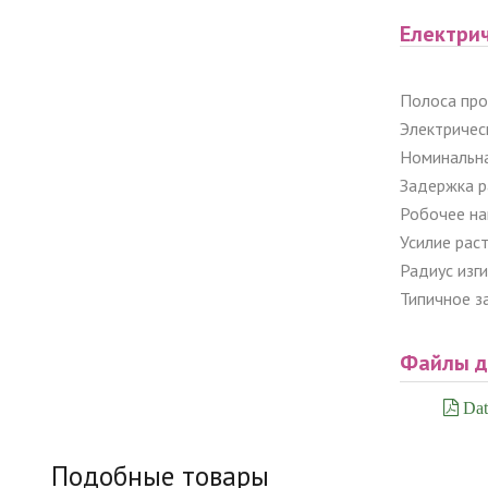
Електри
Полоса про
Электричес
Номинальна
Задержка ра
Робочее нап
Усилие рас
Радиус изг
Типичное з
Файлы д
Dat
Подобные товары