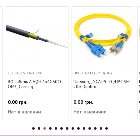
-H700
UPC-20SCFC(SM)D(ON)
UU008167973
A-VQH 1x4G50CC
Патчкорд SC/UPC-FC/UPC SM
Патч-корд кат. 
g
20м Duplex
Slim, D4мм, RJ45-
0.5 м, U/UTP, LSZ
0.00 грн.
0.00 грн.
ичии
Нет в наличии
Нет в наличи