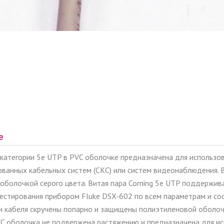
е
 категории 5е UTP в PVC оболочке предназначена для использо
ованных кабельных систем (СКС) или систем видеонаблюдения.
болочкой серого цвета. Витая пара Corning 5e UTP поддерживае
естирования прибором Fluke DSX-602 по всем параметрам и соо
 кабеля скручены попарно и защищены полиэтиленовой оболочк
C оболочка не подвержена растяжению и предназначена для исп