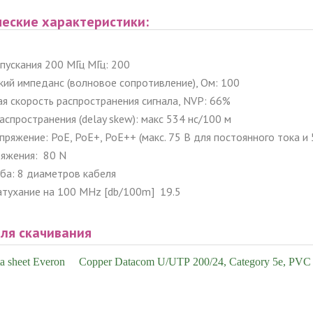
ческие характеристики:
пускания 200 МГц МГц: 200
кий импеданс (волновое сопротивление), Ом: 100
я скорость распространения сигнала, NVP: 66%
спространения (delay skew): макс 534 нс/100 м
ряжение: PoE, PoE+, PoE++ (макс. 75 В для постоянного тока и
тяжения: 80 N
иба: 8 диаметров кабеля
атухание на 100 MHz [db/100m] 19.5
ля скачивания
a sheet Everon™ Copper Datacom U/UTP 200/24, Category 5e, PVC