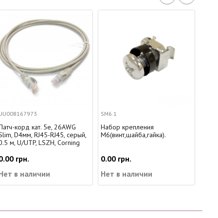
SM6.1
PAFT41500
5е, 26AWG
Набор крепления
Патч-корд FTP, 15м, ка
RJ45, серый,
М6(винт,шайба,гайка).
серый
H, Corning
0.00 грн.
0.00 грн.
и
Нет в наличии
Нет в наличии