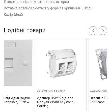
Є поле для підпису та захисна шторка
Вставка встановлюється у формат кріплення 50х25
Колір білий
‹
›
Подібні товари
CAXCOE-V0214-C002
WAXWSE-V0201-C001
ин модуль
Адаптер 45x45 під два
Пластина Ge style на 2 
ю, EPNew
модуля xs500 Keystone,
LANScape
Corning