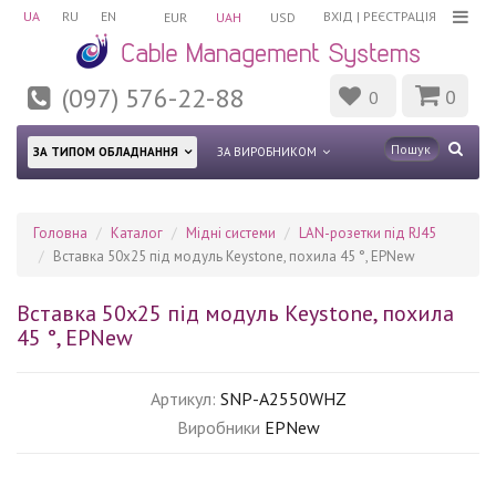
UA
RU
EN
ВХІД
|
РЕЄСТРАЦІЯ
EUR
UAH
USD
(097) 576-22-88
0
0
ЗА ТИПОМ ОБЛАДНАННЯ
ЗА ВИРОБНИКОМ
Головна
Каталог
Мідні системи
LAN-розетки під RJ45
Вставка 50х25 під модуль Keystone, похила 45 °, EPNew
Вставка 50х25 під модуль Keystone, похила
45 °, EPNew
Артикул:
SNP-A2550WHZ
Виробники
EPNew