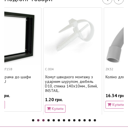
С.004
ZK32
до шафи
Хомут швидкого монтажу з
Коліно для труби D32 
ударним шурупом, дюбель
D10, стяжка 140х10мм., Білий,
INSTAIL.
16.34 грн.
1.20 грн.
Купити
Купити