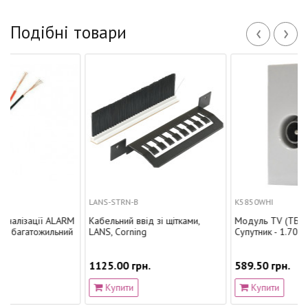
‹
›
Подібні товари
LANS-STRN-B
K5850WHI
ції ALARM
Кабельний ввід зі щітками,
Модуль TV (ТБ - 950 МГц,
тожильний
LANS, Corning
Супутник - 1.70 ГГц), MK
1125.00 грн.
589.50 грн.
Купити
Купити