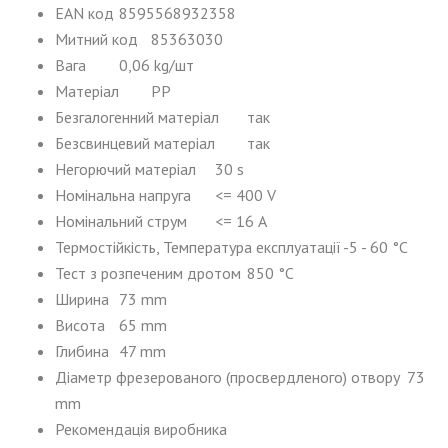
EAN код
8595568932358
Митний код
85363030
Вага
0,06 kg/шт
Матеріал
PP
Безгалогенний матеріал
так
Безсвинцевий матеріал
так
Негорючий матеріал
30 s
Номінальна напруга
<= 400 V
Номінальний струм
<= 16 A
Термостійкість, Температура експлуатації
-5 - 60 °C
Тест з розпеченим дротом
850 °C
Ширина
73 mm
Висота
65 mm
Глибина
47 mm
Діаметр фрезерованого (просвердленого) отвору
73
mm
Рекомендація виробника