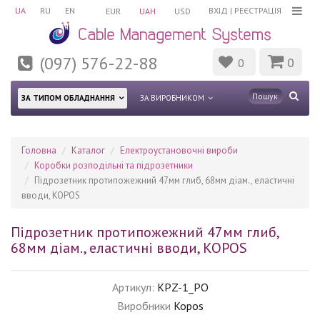
UA
RU
EN
ВХІД
|
РЕЄСТРАЦІЯ
EUR
UAH
USD
(097) 576-22-88
0
0
ЗА ТИПОМ ОБЛАДНАННЯ
ЗА ВИРОБНИКОМ
Головна
Каталог
Електроустановочні вироби
Коробки розподільні та підрозетники
Підрозетник протипожежний 47мм глиб, 68мм діам., еластичні
вводи, KOPOS
Підрозетник протипожежний 47мм глиб,
68мм діам., еластичні вводи, KOPOS
Артикул:
KPZ-1_PO
Виробники
Kopos