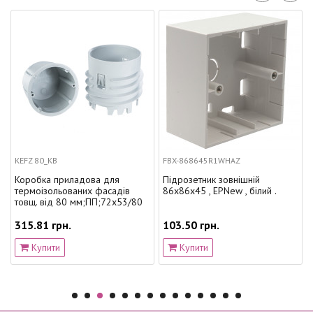
KEFZ 80_KB
FBX-868645R1WHAZ
Коробка приладова для
Підрозетник зовнішній
термоізольованих фасадів
86х86х45 , EPNew , білий .
товщ. від 80 мм;ПП;72х53/80
315.81 грн.
103.50 грн.
Купити
Купити