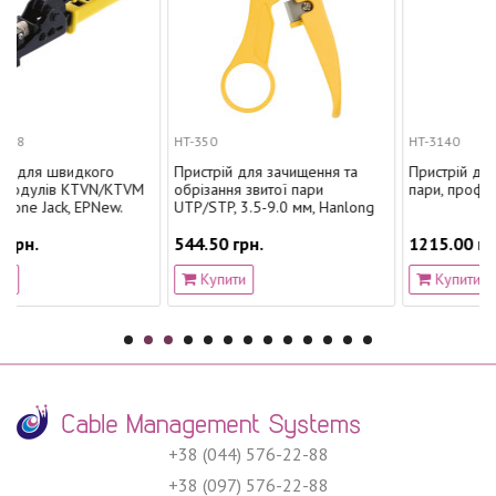
HT-350
HT-3140
идкого
Пристрій для зачищення та
Пристрій для забивання
KTVN/KTVM
обрізання звитої пари
пари, професійний, Han
 EPNew.
UTP/STP, 3.5-9.0 мм, Hanlong
544.50 грн.
1215.00 грн.
Купити
Купити
+38 (044) 576-22-88
+38 (097) 576-22-88