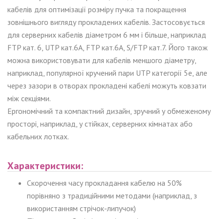
кабелів для оптимізації розміру пучка та покращення
зовнішнього вигляду прокладених кабелів. Застосовується
для серверних кабелів діаметром 6 мм і більше, наприклад
FTP кат. 6, UTP кат.6A, FTP кат.6A, S/FTP кат.7. Його також
можна використовувати для кабелів меншого діаметру,
наприклад, популярної кручений пари UTP категорії 5е, але
через зазори в отворах прокладені кабелі можуть ковзати
між секціями.
Ергономічний та компактний дизайн, зручний у обмеженому
просторі, наприклад, у стійках, серверних кімнатах або
кабельних лотках.
Характеристики:
Скорочення часу прокладання кабелю на 50%
порівняно з традиційними методами (наприклад, з
використанням стрічок-липучок)