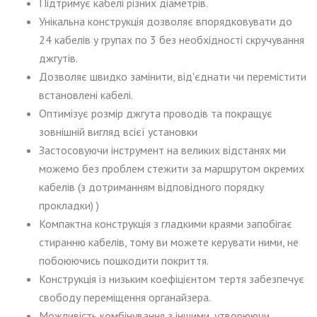
Підтримує кабелі різних діаметрів.
Унікальна конструкція дозволяє впорядковувати до
24 кабелів у групах по 3 без необхідності скручування
джгутів.
Дозволяє швидко замінити, від'єднати чи перемістити
встановлені кабелі.
Оптимізує розмір джгута проводів та покращує
зовнішній вигляд всієї установки
Застосовуючи інструмент на великих відстанях ми
можемо без проблем стежити за маршрутом окремих
кабелів (з дотриманням відповідного порядку
прокладки) )
Компактна конструкція з гладкими краями запобігає
стиранню кабелів, тому ви можете керувати ними, не
побоюючись пошкодити покриття.
Конструкція із низьким коефіцієнтом тертя забезпечує
свободу переміщення органайзера.
Можливість комбінування з іншими, утворюючи