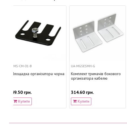
UA-MGSESMH-G
UA-CMS-CM-05
тора чорна
Комплект тримачів бокового
Кабельний організатор 
організатора кабелю
пластиковими кільцями,
чорний
314.60 грн.
253.00 грн.
Купити
Купити