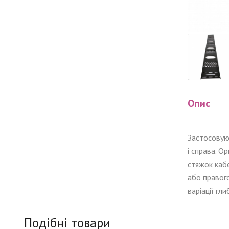
Опис
Застосовую
і справа. 
стяжок кабе
або правого
варіації гл
Подібні товари