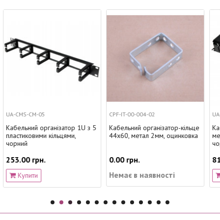
CPF-IT-00-004-02
UA-CMS-CM-08BK
1U з 5
Кабельний організатор-кільце
Кабельний організатор 2U
44х60, метал 2мм, оцинковка
металевий перфорований,
чорний
0.00 грн.
811.00 грн.
Немає в наявності
Купити