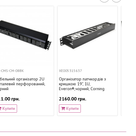
XE005315637
PLMN-V0801UZ
Організатор патчкордів з
Кабельний організатор 1U зі
кришкою 19", 1U,
щіткою, з каб. підтримкою,
Everon®,чорний, Corning
EPNew
2160.00 грн.
720.00 грн.
Купити
Купити