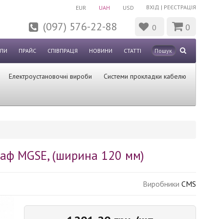
ВХІД
|
РЕЄСТРАЦІЯ
EUR
UAH
USD
(097) 576-22-88
0
0
ЛИ
ПРАЙС
СПІВПРАЦЯ
НОВИНИ
СТАТТІ
Електроустановочні вироби
Системи прокладки кабелю
аф MGSE, (ширина 120 мм)
Виробники
CMS