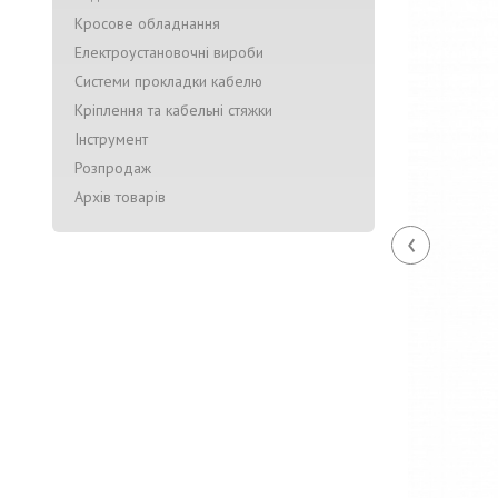
Кросове обладнання
Електроустановочні вироби
Системи прокладки кабелю
Кріплення та кабельні стяжки
Інструмент
Розпродаж
Архів товарів
‹