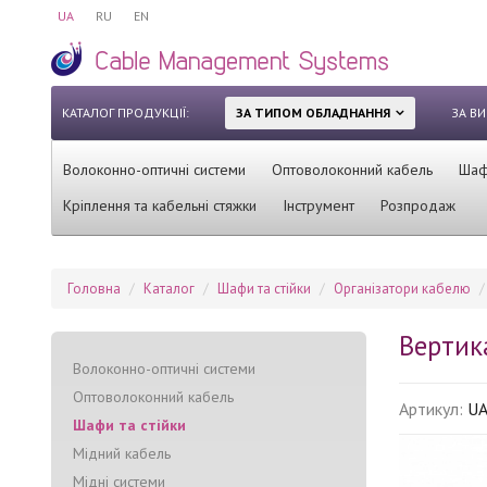
UA
RU
EN
КАТАЛОГ ПРОДУКЦІЇ:
ЗА ТИПОМ ОБЛАДНАННЯ
ЗА В
Волоконно-оптичні системи
Оптоволоконний кабель
Шафи
Кріплення та кабельні стяжки
Інструмент
Розпродаж
Головна
Каталог
Шафи та стійки
Організатори кабелю
Вертик
Волоконно-оптичні системи
Оптоволоконний кабель
Артикул:
U
Шафи та стійки
Мідний кабель
Мідні системи