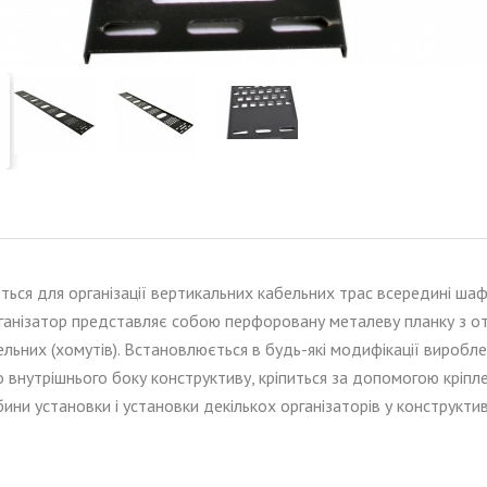
ться для організації вертикальних кабельних трас всередині ш
Організатор представляє собою перфоровану металеву планку з о
льних (хомутів). Встановлюється в будь-які модифікації виробле
 внутрішнього боку конструктиву, кріпиться за допомогою кріпл
ибини установки і установки декількох організаторів у конструктив