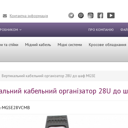
Контактна інформація
ИРОБНИКОМ
ПРО КОМПАНІЮ
ФАЙ
 та стійки
Мідний кабель
Мідні системи
Кросове обладнання
Вертикальний кабельний організатор 28U до шаф MGSE
альний кабельний організатор 28U до ш
A-MGSE28VCMB