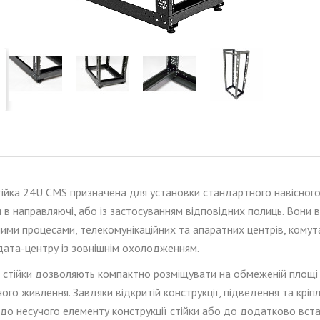
ійк
а
24
U
CMS
призначен
а
для установки стандартного навісного
я
в направляючі
,
або
і
з застосуванням відповідних полиць.
Вони
в
ими процесами, телекомунікаційних та апаратних центрів, комута
 дата-центру із зовнішнім охолодженням
.
стійки дозволяють компактно розміщувати на обмеженій площі п
ного живлення.
Завдяки відкритій конструкції, підведення та кріп
 до несучого елементу конструкції стійки або до додатково вста