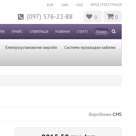
ВХІД
|
РЕЄСТРАЦІЯ
EUR
UAH
USD
(097) 576-22-88
0
0
ЛИ
ПРАЙС
СПІВПРАЦЯ
НОВИНИ
СТАТТІ
Електроустановочні вироби
Системи прокладки кабелю
Виробники
CMS