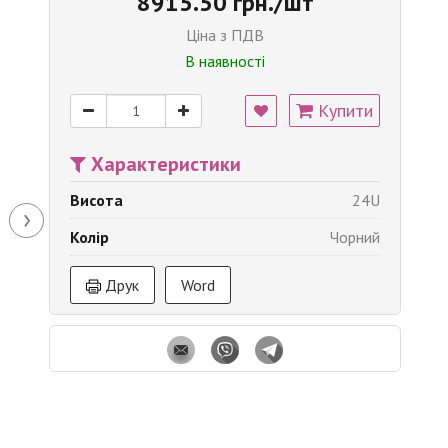
8915.50 грн./шт
Ціна з ПДВ
В наявності
Купити
Характеристики
Висота
24U
›
Колір
Чорний
Друк
Word