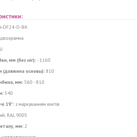
ристики:
-OF24-D-BK
двохрамна
U
ки, мм (без ніг):
- 1160
мм
(довжина основы)
:
810
ибина, мм:
560 - 810
м:
540
чі
19":
з маркуванням юнітів
ий, RAL 9005
еталу, мм:
2