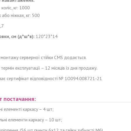
 навантаження
:
 коліс
, кг
: 1000
х
або ніжк
ах, кг
: 500
,7
овки, см (д*ш*в):
120*23*14
з монтажу серверної стійки CMS додається.
 термін експлуатації – 12 місяців із дня продажу.
має сертифікат відповідності № 1О094.008721-21
т постачання:
ні елементі каркасу – 4 шт;
льні елементи каркасу – 10 шт;
кріплення. (56 шт гвинти 6x12 та гайки зубчасті М6)