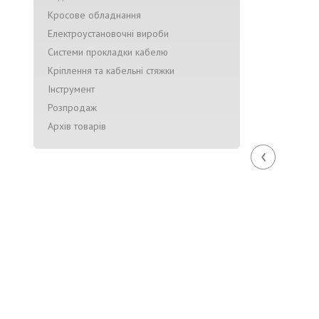
Кросове обладнання
Електроустановочні вироби
Системи прокладки кабелю
Кріплення та кабельні стяжки
Інструмент
Розпродаж
Архів товарів
‹