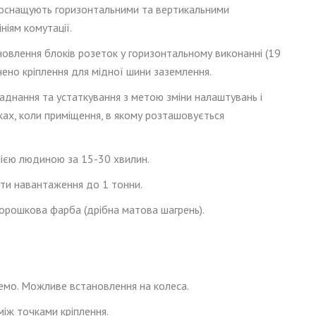
ки оснащують горизонтальними та вертикальними
іям комутації.
влення блоків розеток у горизонтальному виконанні (19
ено кріплення для мідної шини заземлення.
аднання та устаткування з метою зміни налаштувань і
дках, коли приміщення, в якому розташовується
нією людиною за 15-30 хвилин.
ти навантаження до 1 тонни.
орошков
а
фарб
а
(дрібна
матова
шагрень)
.
емо.
Можливе встановлення на колеса.
 між точками кріплення
.