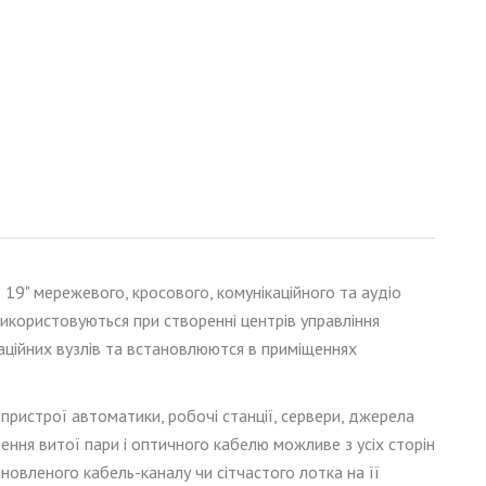
 19" мережевого, кросового, комунікаційного
та аудіо
икористовуються при створенні центрів управління
ційних вузлів
та встановлюются в приміщеннях
ристрої автоматики, робочі станції, сервери, джерела
лення витої пари і оптичного кабелю можливе з усіх сторін
новленого кабель-каналу чи сітчастого лотка на її