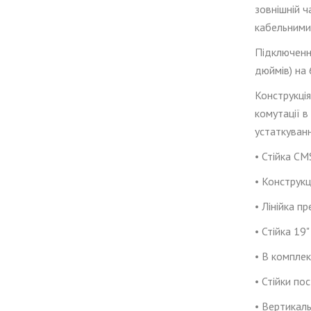
зовнішній ч
кабельними 
Підключенн
дюймів) на 
Конструкці
комутації в
устаткуванн
•
Стійка
CM
•
Конструкц
•
Лінійка
пре
• Стійка 19
• В комплек
• Стійки по
•
Вертикаль