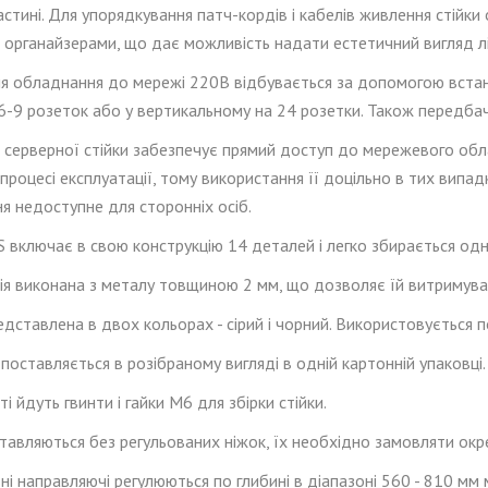
астині. Для упорядкування патч-кордів і кабелів живлення стій
органайзерами, що дає можливість надати естетичний вигляд лін
я обладнання до мережі 220В відбувається за допомогою встано
6-9 розеток або у вертикальному на 24 розетки. Також передбач
я серверної стійки забезпечує прямий доступ до мережевого обл
 процесі експлуатації, тому використання її доцільно в тих випа
я недоступне для сторонніх осіб.
S
включає в свою конструкцію 14 деталей і легко збирається од
ія виконана з металу товщиною 2 мм, що дозволяє їй витримува
дставлена в двох кольорах - сірий і чорний
. Використовується
п
" поставляється в розібраному вигляді в одній картонній упаковці.
ті йдуть гвинти і гайки М6 для збірки стійки.
ставляються без регульованих ніжок, їх необхідно замовляти окр
ні направляючі
регулюют
ь
ся
по глибині
в діапазоні 560 - 810 мм