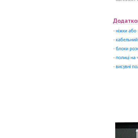
Додатков
-
ніжки або
-
кабельний
-
блоки роз
-
полиці на 
-
висувні по