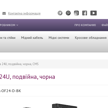
Контактна інформація
ИРОБНИКОМ
ПРО КОМПАНІЮ
ФАЙ
 та стійки
Мідний кабель
Мідні системи
Кросове обладнання
а 24U, подвійна, чорна, CMS
24U, подвійна, чорна
-OF24-D-BK