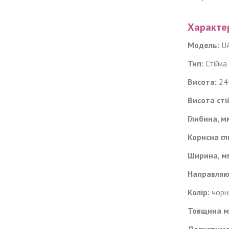
Характе
Модель:
UA
Тип:
Стійка
Висота:
24
Висота стій
Глибина
, 
Корисна гл
Ш
ирина, м
Направляю
Колір:
чорн
Товщина м