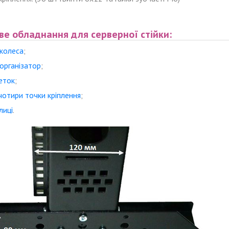
е обладнання для серверної стійки:
 колеса
;
організатор
;
еток
;
чотири точки кріплення
;
лиці
.