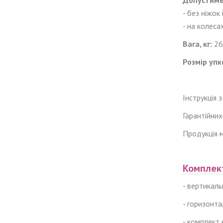
Допустиме
-
без ніжок і
-
на колеса
Вага, кг:
26
Розмір упк
Інструкція 
Гарантійних
Продукція 
Комплек
- вертикаль
- горизонта
- комплект 