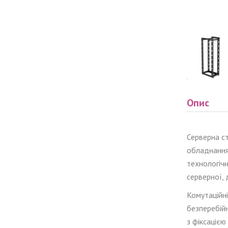
Опис
Серверна
ст
обладнанн
технологічн
серверної,
Комутаційні
безперебій
з фіксацією