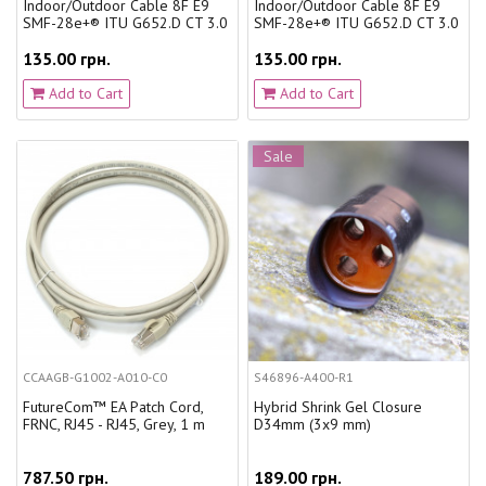
Indoor/Outdoor Cable 8F E9
Indoor/Outdoor Cable 8F E9
SMF-28e+® ITU G652.D CT 3.0
SMF-28e+® ITU G652.D CT 3.0
135.00 грн.
135.00 грн.
Add to Cart
Add to Cart
Sale
CCAAGB-G1002-A010-C0
S46896-A400-R1
FutureCom™ EA Patch Cord,
Hybrid Shrink Gel Closure
FRNC, RJ45 - RJ45, Grey, 1 m
D34mm (3х9 mm)
787.50 грн.
189.00 грн.