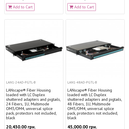
Add to Cart
Add to Cart
LAN1-24AD-PGTL-B
LAN1-48AD-PGTL-B
LANscape® Fiber Housing
LANscape® Fiber Housing
loaded with LC Duplex
loaded with LC Duplex
shuttered adapters and pigtails,
shuttered adapters and pigtails,
24 Fibers, 1U, Multimode
48 Fibers, 1U, Multimode
OM3/OM4, universal splice
OM3/OM4, universal splice
pack, protectors not included,
pack, protectors not included,
black
black
20,430.00 грн.
45,000.00 грн.