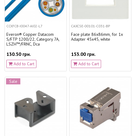
CCXFCB-I0047-AI02-L7
CAXCSE-00101-C031-BP
Everon® Copper Datacom
Face plate 86x86mm, for 1x
S/FTP 1200/22, Category 7A,
Adapter 45x45, white
LSZH™/FRNC, Dca
130.50 грн.
153.00 грн.
Add to Cart
Add to Cart
Sale