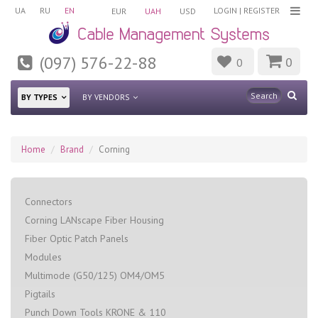
UA
RU
EN
LOGIN
|
REGISTER
EUR
UAH
USD
(097) 576-22-88
0
0
BY TYPES
BY VENDORS
Home
Brand
Corning
Connectors
Corning LANscape Fiber Housing
Fiber Optic Patch Panels
Modules
Multimode (G50/125) OM4/OM5
Pigtails
Punch Down Tools KRONE & 110