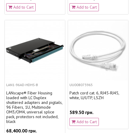
Add to Cart
Add to Cart
LAN1-96AD-HDHS-B
UU008073965
LANscape® Fiber Housing
Patch cord cat. 6, RJ45-RJ45,
loaded with LC Duplex
white, U/UTP, LSZH
shuttered adapters and pigtails,
96 Fibers, 1U, Multimode
OM3/OM4, universal splice
589.50 грн.
pack, protectors not included,
black
Add to Cart
68,400.00 грн.