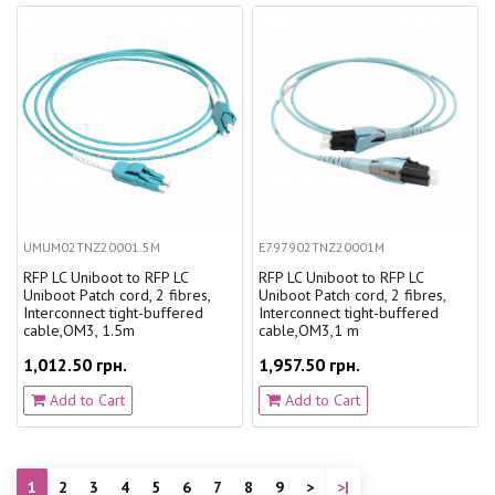
UMUM02TNZ20001.5M
E797902TNZ20001M
RFP LC Uniboot to RFP LC
RFP LC Uniboot to RFP LC
Uniboot Patch cord, 2 fibres,
Uniboot Patch cord, 2 fibres,
Interconnect tight-buffered
Interconnect tight-buffered
cable,OM3, 1.5m
cable,OM3,1 m
1,012.50 грн.
1,957.50 грн.
Add to Cart
Add to Cart
1
2
3
4
5
6
7
8
9
>
>|