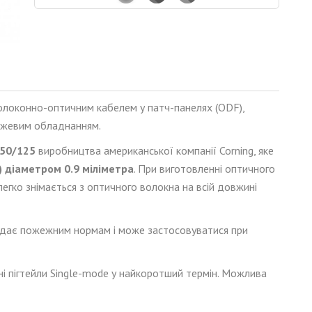
олоконно-оптичним кабелем у патч-панелях (ODF),
режевим обладнанням.
50/125
виробництва американської компанії Corning, яке
 діаметром 0.9 міліметра
. При виготовленні оптичного
 легко знімається з оптичного волокна на всій довжині
ідає пожежним нормам і може застосовуватися при
ні пігтейли Single-mode у найкоротший термін. Можлива