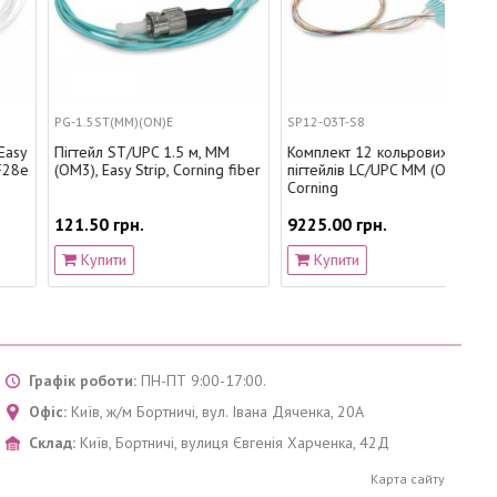
PG-1.5ST(MM)(ON)E
SP12-03T-S8
PG-1
Пігтейл ST/UPC 1.5 м, MM
Комплект 12 кольрових
Набі
(OM3), Easy Strip, Corning fiber
пігтейлів LC/UPC MM (OM3),
SC/UP
Corning
для 
121.50 грн.
9225.00 грн.
1216
Купити
Купити
К
Графік роботи:
ПН-ПТ 9:00-17:00.
Офіс:
Київ
,
ж/м Бортничі, вул. Івана Дяченка, 20А
Склад:
Київ
,
Бортничі, вулиця Євгенія Харченка, 42Д
Карта сайту