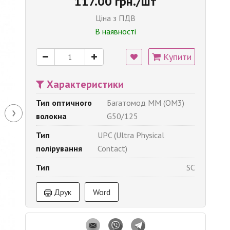
117.00 грн./шт
Ціна з ПДВ
В наявності
Купити
Характеристики
Тип оптичного
Багатомод MM (OM3)
›
волокна
G50/125
Тип
UPC (Ultra Physical
полірування
Contact)
Тип
SC
Друк
Word