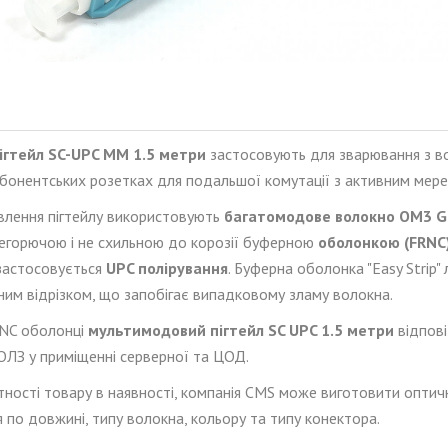
ігтейл SC-UPC
MM
1.5 метри
застосовують для зварювання з в
абонентських розетках для подальшої комутації з активним ме
влення пігтейлу використовують
багато
модове волокно OM3 G
егорючою і не схильною до корозії буферною
оболонкою (FRNC)
застосовується
UPC полірування
. Буферна оболонка "Easy Strip"
ним відрізком, що запобігає випадковому зламу волокна.
NC
оболонці
мульти
модовий пігтейл SC UPC 1.5 метри
відпов
ОЛЗ у приміщенні серверної та ЦОД.
утності товару в наявності, компанія CMS може виготовити оптич
я по довжині, типу волокна, кольору та типу конектора.