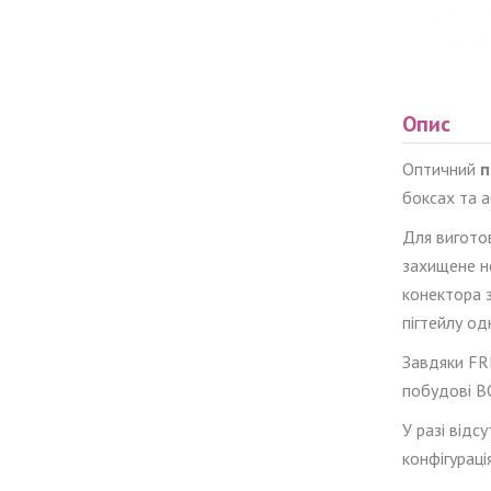
Опис
Оптичний
п
боксах та 
Для вигото
захищене н
конектора 
пігтейлу од
Завдяки
FR
побудові В
У разі відс
конфігураці