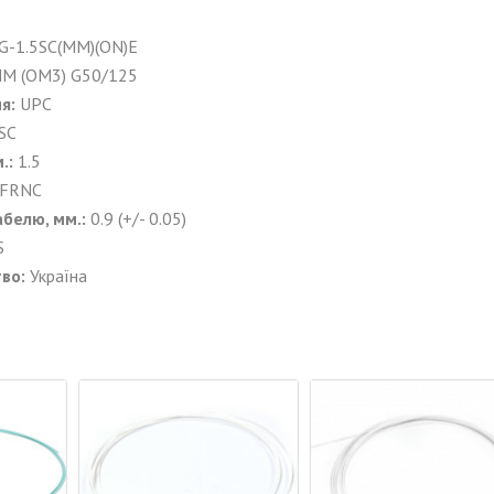
G-1.5SC(MM)(ON)Е
MM
(
OM
3)
G
50/125
я:
UPC
SC
.:
1.5
FRNC
белю, мм.:
0.9 (+/- 0.05)
S
во:
Україна