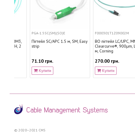
PGA-1.5SC(SM)(SO)E
F000301T1Z09002M
OM3,
Пігтейл SC/APC 1.5 м, SM, Easy
ВО пігтейл LC/UPC, MM, OM3,
H, 2
strip
Clearcurve®, 900µm, LSZH, 2
м, Corning
71.10 грн.
270.00 грн.
Купити
Купити
© 2020–2021 CMS