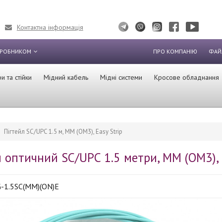
Контактна інформація
ИРОБНИКОМ
ПРО КОМПАНІЮ
ФАЙ
 та стійки
Мідний кабель
Мідні системи
Кросове обладнання
Пігтейл SC/UPC 1.5 м, MM (OM3), Easy Strip
 оптичний SC/UPC 1.5 метри, MM (OM3), 
-1.5SC(MM)(ON)E