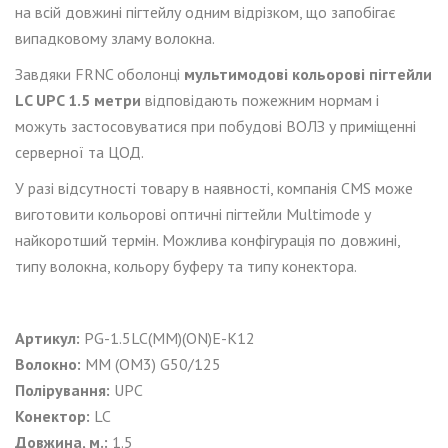
на всій довжині пігтейлу одним відрізком, що запобігає
випадковому зламу волокна.
Завдяки FRNC оболонці
мультимодові
кольорові пігтейли
L
C UPC 1.5 метри
відповідають пожежним нормам і
можуть застосовуватися при побудові ВОЛЗ у приміщенні
серверної та ЦОД.
У разі відсутності товару в наявності, компанія CMS може
виготовити кольорові оптичні пігтейли
Multimode
у
найкоротший термін. Можлива конфігурація по довжині,
типу волокна, кольору буферу та типу конектора.
Артикул:
PG-1.5LC(MM)(ON)Е-K12
Волокно:
MM
(
OM
3)
G
50/125
Полірування:
UPC
Конектор:
LC
Довжина, м.:
1.5