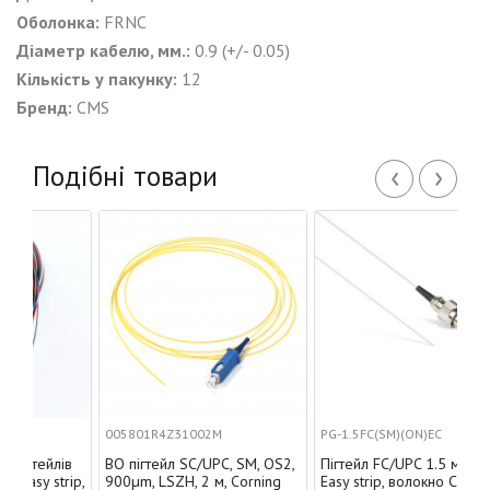
Оболонка:
FRNC
Діаметр кабелю, мм.:
0.9 (+/- 0.05)
Кількість у пакунку:
12
Бренд:
CMS
‹
›
Подібні товари
005801R4Z31002M
PG-1.5FC(SM)(ON)EC
йлів
ВО пігтейл SC/UPC, SM, OS2,
Пігтейл FC/UPC 1.5 м, SM,
strip,
900µm, LSZH, 2 м, Corning
Easy strip, волокно Corning