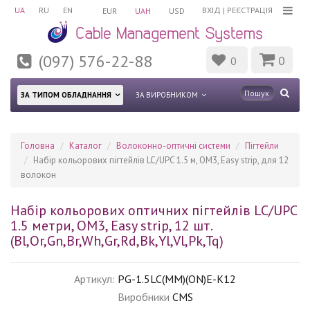
UA
RU
EN
ВХІД
|
РЕЄСТРАЦІЯ
EUR
UAH
USD
(097) 576-22-88
0
0
ЗА ТИПОМ ОБЛАДНАННЯ
ЗА ВИРОБНИКОМ
Головна
Каталог
Волоконно-оптичні системи
Пігтейли
Набір кольорових пігтейлів LC/UPC 1.5 м, OM3, Easy strip, для 12
волокон
Набір кольорових оптичних пігтейлів LC/UPC
1.5 метри, OM3, Easy strip, 12 шт.
(Bl,Or,Gn,Br,Wh,Gr,Rd,Bk,Yl,Vl,Pk,Tq)
Артикул:
PG-1.5LC(MM)(ON)E-K12
Виробники
CMS