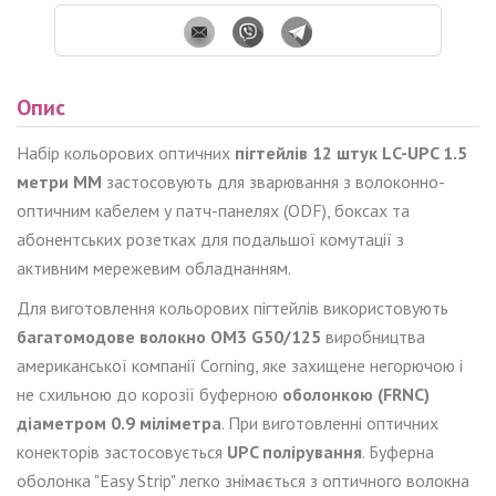
Опис
Набір кольорових оптичних
пігтейлів
12 штук
L
C-UPC 1.5
метри
MM
застосовують для зварювання з волоконно-
оптичним кабелем у патч-панелях (ODF), боксах та
абонентських розетках для подальшої комутації з
активним мережевим обладнанням.
Для виготовлення кольорових пігтейлів використовують
багатомодове
волокно
OM
3
G
50/125
виробництва
американської компанії Corning, яке захищене негорючою і
не схильною до корозії буферною
оболонкою (FRNC)
діаметром 0.9 міліметра
. При виготовленні оптичних
конекторів застосовується
UPC полірування
. Буферна
оболонка "Easy Strip" легко знімається з оптичного волокна